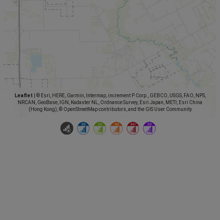
Leaflet
|
© Esri, HERE, Garmin, Intermap, increment P Corp., GEBCO, USGS, FAO, NPS,
NRCAN, GeoBase, IGN, Kadaster NL, Ordnance Survey, Esri Japan, METI, Esri China
(Hong Kong), © OpenStreetMap contributors, and the GIS User Community