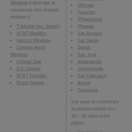
Wireless
à ainsi que la
Chicago
couverture des réseaux
Houston
mobiles à .
Philadelphia
T-Mobile (inc. Sprint)
Phoenix
AT&T Mobility
San Antonio
Verizon Wireless
San Diego
Carolina West
Dallas
Wireless
San Jose
Cellular One
Indianapolis
U.S. Cellular
Jacksonville
AT&T FirstNet
San Francisco
Boost Mobile
Austin
Columbus
Voir aussi la couverture
du réseau mobile 3G /
4G / 5G dans votre
région :