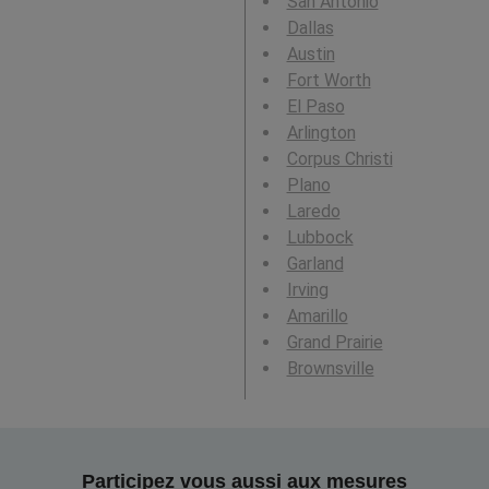
San Antonio
Dallas
Austin
Fort Worth
El Paso
Arlington
Corpus Christi
Plano
Laredo
Lubbock
Garland
Irving
Amarillo
Grand Prairie
Brownsville
Participez vous aussi aux mesures