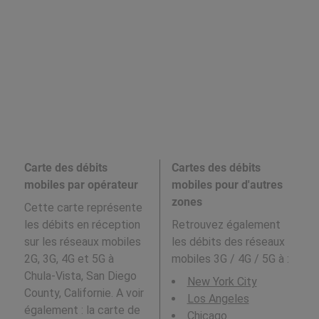
Carte des débits
Cartes des débits
mobiles par opérateur
mobiles pour d'autres
zones
Cette carte représente
les débits en réception
Retrouvez également
sur les réseaux mobiles
les débits des réseaux
2G, 3G, 4G et 5G à
mobiles 3G / 4G / 5G à
:
Chula-Vista, San Diego
New York City
County, Californie. A voir
Los Angeles
également : la carte de
Chicago