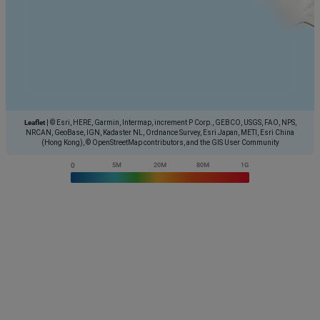
Leaflet
|
© Esri, HERE, Garmin, Intermap, increment P Corp., GEBCO, USGS, FAO, NPS,
NRCAN, GeoBase, IGN, Kadaster NL, Ordnance Survey, Esri Japan, METI, Esri China
(Hong Kong), © OpenStreetMap contributors, and the GIS User Community