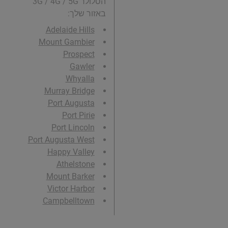
הסלולר 3G / 4G / 5G
באזור שלך:
Adelaide Hills
Mount Gambier
Prospect
Gawler
Whyalla
Murray Bridge
Port Augusta
Port Pirie
Port Lincoln
Port Augusta West
Happy Valley
Athelstone
Mount Barker
Victor Harbor
Campbelltown