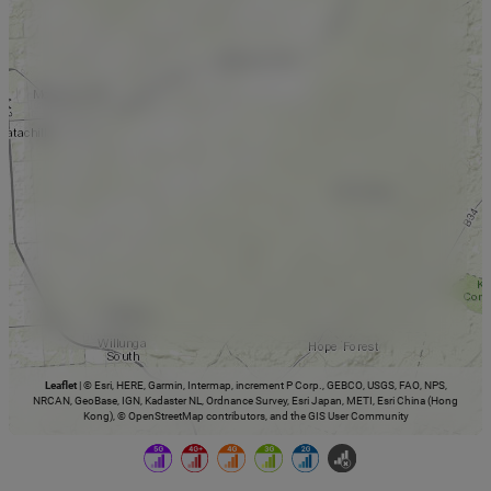
Leaflet
|
© Esri, HERE, Garmin, Intermap, increment P Corp., GEBCO, USGS, FAO, NPS,
NRCAN, GeoBase, IGN, Kadaster NL, Ordnance Survey, Esri Japan, METI, Esri China (Hong
Kong), © OpenStreetMap contributors, and the GIS User Community