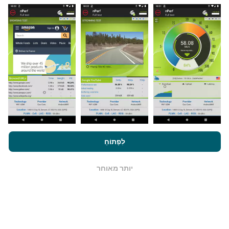
מאיפה הנתונים מגיעים?
הנתונים נאספים מבדיקות שבוצעו על ידי המשתמשים
באפליקציית nPerf. בדיקות אלו נערכו בתנאים אמיתיים,
ישירות בשטח. אם גם אתם רוצים להיות מעורבים, כל
שעליכם לעשות הוא להוריד את אפליקציית nPerf
לסמארטפון.
ככל שיש יותר נתונים כך המפות יהיו מקיפות
יותר!
על ידי גלישה ב- nPerf.com, אתה מסכים ל
מדיניות השימוש בנושא
לִפְתוֹחַ
פרטיות ועוגיות
כמו גם למבחן nPerf שלנו
הסכם רישיון למשתמש קצה
.
כיצד מתבצעים עדכונים?
יותר מאוחר
OK
מפות כיסוי רשת מתעדכנות אוטומטית על ידי בוט כל שעה.
מפות מהירות הן
מתעדכנות כל 15 דקות
. הנתונים מוצגים
במשך שנתיים. לאחר שנתיים, הנתונים העתיקים ביותר
מוסרים מהמפות פעם בחודש.