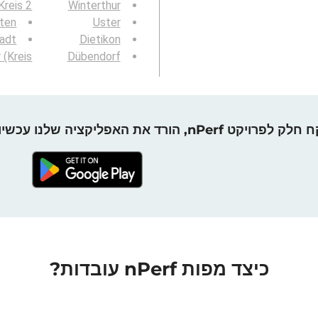
Kreis 2)
Winterthur
ten
Uster
adt
Dietikon
 (Kreis
Dübendorf
חלק לפרויקט nPerf, הורד את האפליקציה שלנו עכשיו!
כיצד מפות nPerf עובדות?