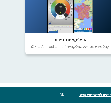
אפליקציות ניידות
קבל מידע נוסף על אפליקציית nPerf ב-Android וב-iOS
ישיון למשתמש קצה
.
OK