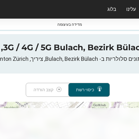
עלינו
בלוג
ס nPerf & ברומטרים
מדידה בעיצומה
Bulach, Bezirk Büla, ציריך, Kanton Zürich, שווייץ
כיסוי רשת
קצב הורדה