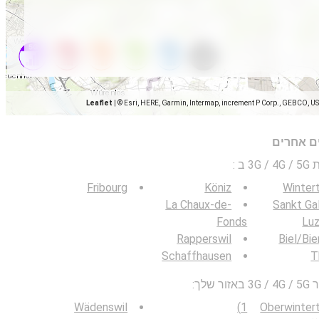
Leaflet
|
© Esri, HERE, Garmin, Intermap, increment P Corp., GEBCO, U
ים אחרים
 ב
:
Fribourg
Köniz
Winter
La Chaux-de-
Sankt Ga
Fonds
Luz
Rapperswil
Biel/Bi
Schaffhausen
T
לך:
Wädenswil
1)
Oberwinter