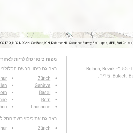
SGS, FAO, NPS, NRCAN, GeoBase, IGN, Kadaster NL, Ordnance Survey, Esri Japan, METI, Esri China 
מפות כיסוי סלולריות לאזור
מפה זו מייצגת את הכיסוי של רשתות סלולריות 2G, 3G, 4G ו- 5G ב- Bulach, Bezirk
ראה גם כיסוי הרשת הסלולרית 3G / 4G / 5G
Bulach, ציריך
.
thur
Zürich
llen
Genève
ern
Basel
enne
Bern
hun
Lausanne
ראה גם את כיסוי רשת הסלולר 3G / 4G / 5G באזור ש
thur
Zürich