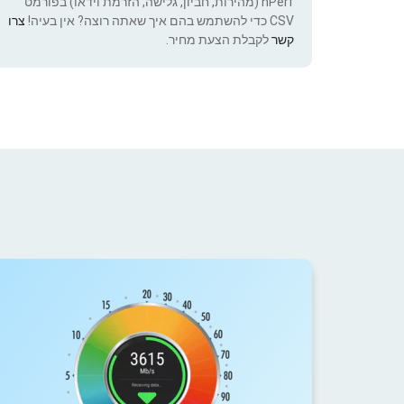
nPerf (מהירות, חביון, גלישה, הזרמת וידאו) בפורמט
CSV כדי להשתמש בהם איך שאתה רוצה? אין בעיה!
צרו
קשר
לקבלת הצעת מחיר.