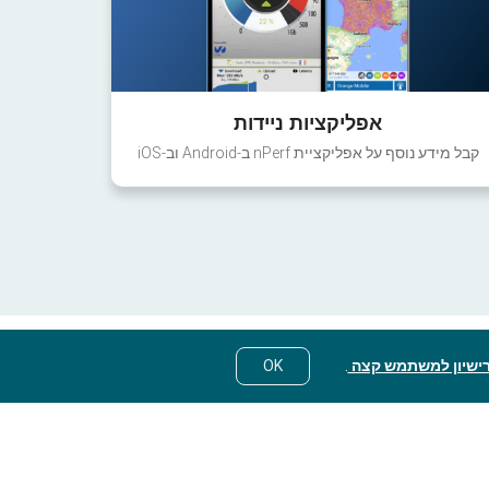
אפליקציות ניידות
קבל מידע נוסף על אפליקציית nPerf ב-Android וב-iOS
ישיון למשתמש קצה
.
OK