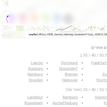
Leaflet
|
© Esri, HERE, Garmin, Intermap, increment P Corp., GEBCO, U
ים אחרים
 ב
:
Leipzig
Dortmund
Frankfur
Duisburg
Düsseldorf
Nürnberg
Bremen
Es
Dresden
Hannover
Stutt
לך:
Landshut
Bamberg
Ingols
Rosenheim
Aschaffenburg
F