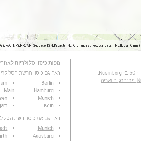
SGS, FAO, NPS, NRCAN, GeoBase, IGN, Kadaster NL, Ordnance Survey, Esri Japan, METI, Esri China 
מפות כיסוי סלולריות לאזור
מפה זו מייצגת את הכיסוי של רשתות סלולריות 2G, 3G, 4G ו- 5G ב- Nuernberg,
ראה גם כיסוי הרשת הסלולרית 3G / 4G / 5G
אריה
.
t am
Berlin
Main
Hamburg
sen
Munich
gart
Köln
ראה גם את כיסוי רשת הסלולר 3G / 4G / 5G באזור ש
tadt
Munich
ürth
Augsburg