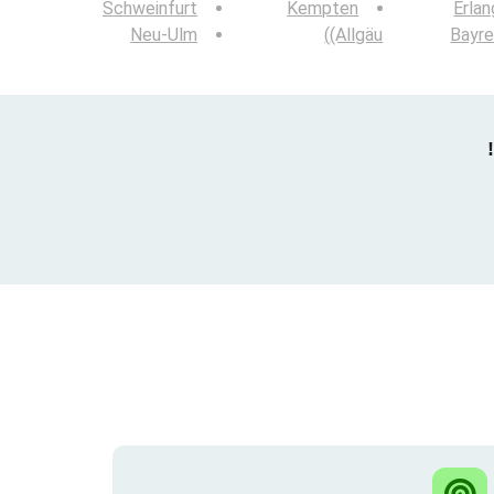
Schweinfurt
Kempten
Erla
Neu-Ulm
(Allgäu)
Bayre