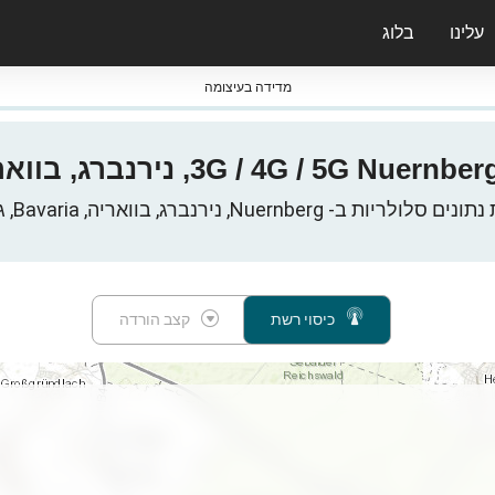
עלינו
בלוג
ס nPerf & ברומטרים
מדידה בעיצומה
ריות ב- Nuernberg, נירנברג, בוואריה, Bavaria, גרמניה
כיסוי רשת
קצב הורדה