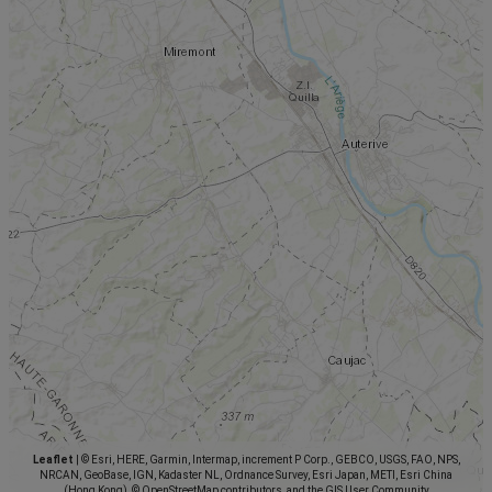
Leaflet
|
© Esri, HERE, Garmin, Intermap, increment P Corp., GEBCO, USGS, FAO, NPS,
NRCAN, GeoBase, IGN, Kadaster NL, Ordnance Survey, Esri Japan, METI, Esri China
(Hong Kong), © OpenStreetMap contributors, and the GIS User Community