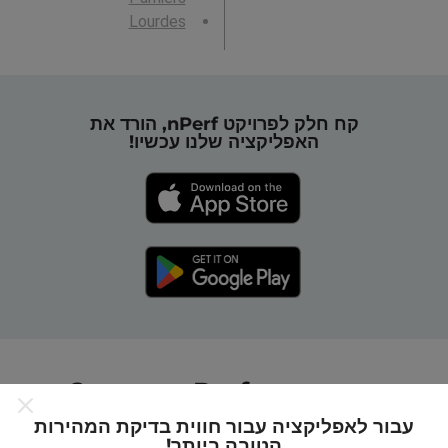
Lourdes
קח חלק לפרויקט nPerf, הורד את
האפליקציה שלנו עכשיו!
כיצד מפות nPerf עובדות?
עבור לאפליקציה עבור חווית בדיקת המהירות
הטובה ביותר!