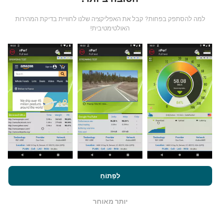
למה להסתפק בפחות? קבל את האפליקציה שלנו לחוויית בדיקת המהירות
האולטימטיבית!
מאיפה הנתונים מגיעים?
הנתונים נאספים מבדיקות שבוצעו על ידי המשתמשים
באפליקציית nPerf. בדיקות אלו נערכו בתנאים אמיתיים,
ישירות בשטח. אם גם אתם רוצים להיות מעורבים, כל
שעליכם לעשות הוא להוריד את אפליקציית nPerf
לסמארטפון.
ככל שיש יותר נתונים כך המפות יהיו מקיפות
יותר!
על ידי גלישה ב- nPerf.com, אתה מסכים ל
מדיניות השימוש בנושא
פרטיות ועוגיות
כמו גם למבחן nPerf שלנו
הסכם רישיון למשתמש קצה
לִפְתוֹחַ
.
כיצד מתבצעים עדכונים?
יותר מאוחר
OK
מפות כיסוי רשת מתעדכנות אוטומטית על ידי בוט כל שעה.