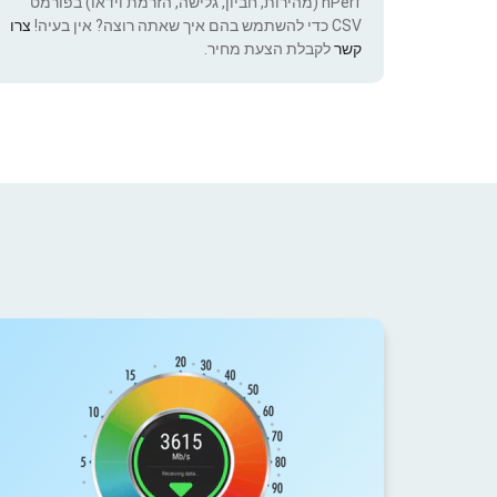
nPerf (מהירות, חביון, גלישה, הזרמת וידאו) בפורמט
CSV כדי להשתמש בהם איך שאתה רוצה? אין בעיה!
צרו
קשר
לקבלת הצעת מחיר.