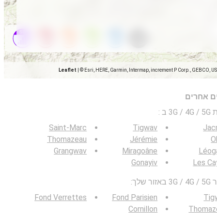
Leaflet
|
© Esri, HERE, Garmin, Intermap, increment P Corp., GEBCO, U
ים אחרים
 ב
:
Saint-Marc
Tigwav
Jac
Thomazeau
Jérémie
O
Grangwav
Miragoâne
Léog
Gonayiv
Les Ca
לך:
Fond Verrettes
Fond Parisien
Tig
Cornillon
Thomaz