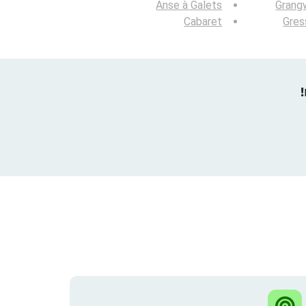
Anse à Galets
Grang
Cabaret
Gres