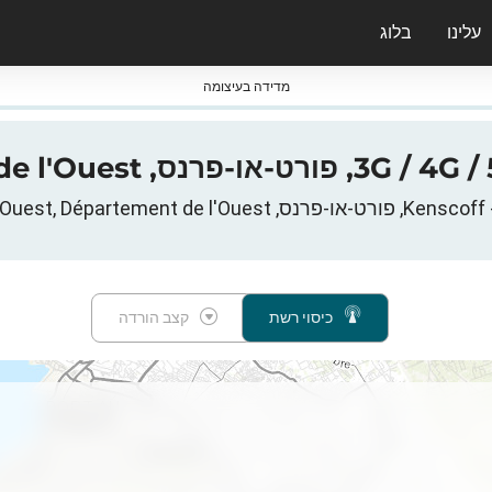
עלינו
בלוג
ס nPerf & ברומטרים
מדידה בעיצומה
יטי
כיסוי רשת
קצב הורדה