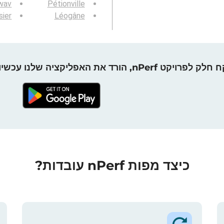
wav
Pétionville
sier
Léogâne
חלק לפרויקט nPerf, הורד את האפליקציה שלנו עכשיו!
כיצד מפות nPerf עובדות?