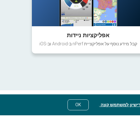
אפליקציות ניידות
קבל מידע נוסף על אפליקציית nPerf ב-Android וב-iOS
ישיון למשתמש קצה
.
OK