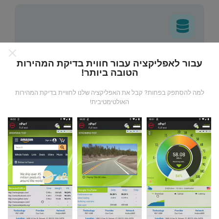
מאיפה הנתונים מגיעים?
עבור לאפליקציה עבור חווית בדיקת המהירות
הטובה ביותר!
הנתונים נאספים מבדיקות שבוצעו על ידי המשתמשים
באפליקציית nPerf. בדיקות אלו נערכו בתנאים אמיתיים,
למה להסתפק בפחות? קבל את האפליקציה שלנו לחוויית בדיקת המהירות
ישירות בשטח. אם גם אתם רוצים להיות מעורבים, כל
האולטימטיבית!
שעליכם לעשות הוא להוריד את אפליקציית nPerf
לסמארטפון.
ככל שיש יותר נתונים כך המפות יהיו מקיפות
יותר!
כיצד מתבצעים עדכונים?