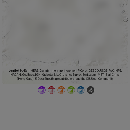
Leaflet
|
© Esri, HERE, Garmin, Intermap, increment P Corp., GEBCO, USGS, FAO, NPS,
NRCAN, GeoBase, IGN, Kadaster NL, Ordnance Survey, Esri Japan, METI, Esri China
(Hong Kong), © OpenStreetMap contributors, and the GIS User Community