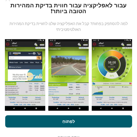
עבור לאפליקציה עבור חווית בדיקת המהירות
הטובה ביותר!
כיצד מפות nPerf עובדות?
למה להסתפק בפחות? קבל את האפליקציה שלנו לחוויית בדיקת המהירות
האולטימטיבית!
מאיפה הנתונים מגיעים?
הנתונים נאספים מבדיקות שבוצעו על ידי המשתמשים
באפליקציית nPerf. בדיקות אלו נערכו בתנאים אמיתיים,
ישירות בשטח. אם גם אתם רוצים להיות מעורבים, כל
שעליכם לעשות הוא להוריד את אפליקציית nPerf
לסמארטפון.
ככל שיש יותר נתונים כך המפות יהיו מקיפות
יותר!
על ידי גלישה ב- nPerf.com, אתה מסכים ל
מדיניות השימוש בנושא
פרטיות ועוגיות
כמו גם למבחן nPerf שלנו
הסכם רישיון למשתמש קצה
לִפְתוֹחַ
.