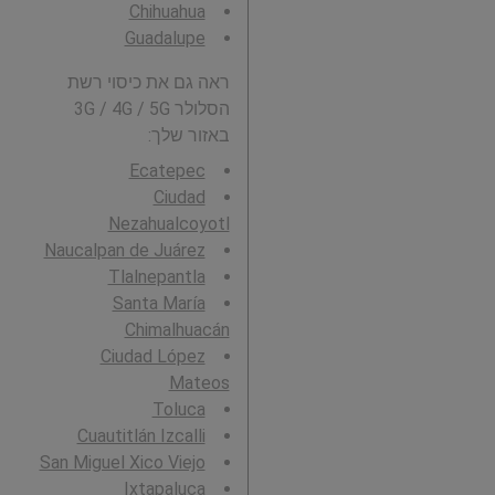
Chihuahua
Guadalupe
ראה גם את כיסוי רשת
הסלולר 3G / 4G / 5G
באזור שלך:
Ecatepec
Ciudad
Nezahualcoyotl
Naucalpan de Juárez
Tlalnepantla
Santa María
Chimalhuacán
Ciudad López
Mateos
Toluca
Cuautitlán Izcalli
San Miguel Xico Viejo
Ixtapaluca