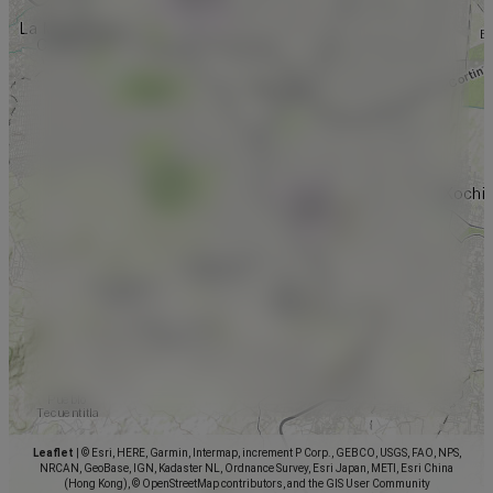
Leaflet
|
© Esri, HERE, Garmin, Intermap, increment P Corp., GEBCO, USGS, FAO, NPS,
NRCAN, GeoBase, IGN, Kadaster NL, Ordnance Survey, Esri Japan, METI, Esri China
(Hong Kong), © OpenStreetMap contributors, and the GIS User Community