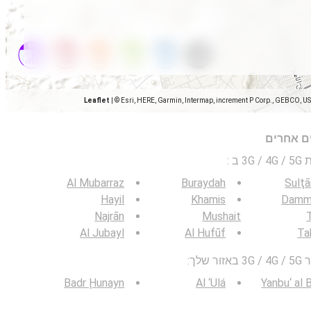
Leaflet
|
© Esri, HERE, Garmin, Intermap, increment P Corp., GEBCO, U
ים אחרים
 ב
:
Al Mubarraz
Buraydah
Sulţ
Hayil
Khamis
Dam
Najrān
Mushait
T
Al Jubayl
Al Hufūf
Ta
לך:
Badr Ḩunayn
Al ‘Ulá
Yanbu‘ al 