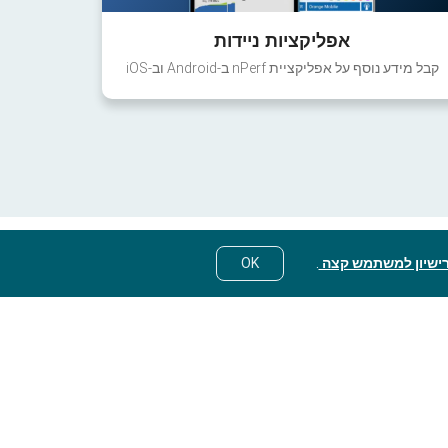
אפליקציות ניידות
קבל מידע נוסף על אפליקציית nPerf ב-Android וב-iOS
ישיון למשתמש קצה
.
OK