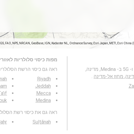
SGS, FAO, NPS, NRCAN, GeoBase, IGN, Kadaster NL, Ordnance Survey, Esri Japan, METI, Esri China 
מפות כיסוי סלולריות לאזור
מפה זו מייצגת את הכיסוי של רשתות סלולריות 2G, 3G, 4G ו- 5G ב- Medina, מדינה,
ראה גם כיסוי הרשת הסלולרית 3G / 4G / 5G
.
ānah
Riyadh
mam
Jeddah
Za
a’if
Mecca
buk
Medina
ראה גם את כיסוי רשת הסלולר 3G / 4G / 5G באזור ש
Baḩr
Sulţānah