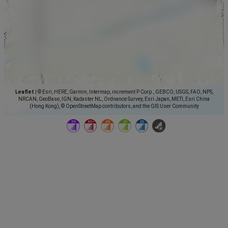
Leaflet
|
© Esri, HERE, Garmin, Intermap, increment P Corp., GEBCO, USGS, FAO, NPS,
NRCAN, GeoBase, IGN, Kadaster NL, Ordnance Survey, Esri Japan, METI, Esri China
(Hong Kong), © OpenStreetMap contributors, and the GIS User Community