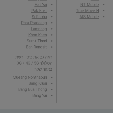
Hat Yai
NT Mobile
Pak Kret
True Move H
Si Racha
AIS Mobile
Phra Pradaeng
Lampang
Khon Kaen
Surat Thani
Ban Rangsit
ראה גם את כיסוי רשת
הסלולר 3G / 4G / 5G
באזור שלך:
Mueang Nonthaburi
Bang Kruai
Bang Bua Thong
Bang Yai