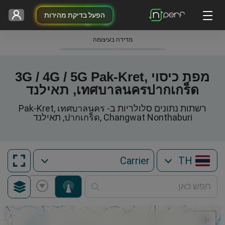
הפעל בדיקת מהירות
מדידה בעיצומה
מפת כיסוי 3G / 4G / 5G Pak-Kret,
เทศบาลนครปากเกร็ด, תאילנד
רשתות נתונים סלולריות ב- Pak-Kret, เทศบาลนคร
ปากเกร็ด, Changwat Nonthaburi, תאילנד
TH
+