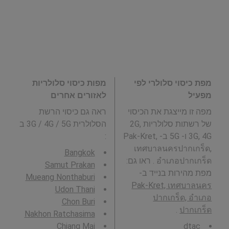
מפת כיסוי סלולרי לפי
מפות כיסוי סלולריות
מפעיל
לאזורים אחרים
מפה זו מייצגת את הכיסוי
ראה גם כיסוי הרשת
של רשתות סלולריות 2G,
הסלולרית 3G / 4G / 5G ב
3G, 4G ו- 5G ב- Pak-Kret,
:
เทศบาลนครปากเกร็ด,
Bangkok
อำเภอปากเกร็ด . ראו גם:
Samut Prakan
מפת מהירות בנייד ב-
Mueang Nonthaburi
Pak-Kret, เทศบาลนคร
Udon Thani
ปากเกร็ด, อำเภอ
Chon Buri
.
ปากเกร็ด
Nakhon Ratchasima
Chiang Mai
dtac