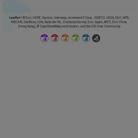
Leaflet
|
© Esri, HERE, Garmin, Intermap, increment P Corp., GEBCO, USGS, FAO, NPS,
NRCAN, GeoBase, IGN, Kadaster NL, Ordnance Survey, Esri Japan, METI, Esri China
(Hong Kong), © OpenStreetMap contributors, and the GIS User Community