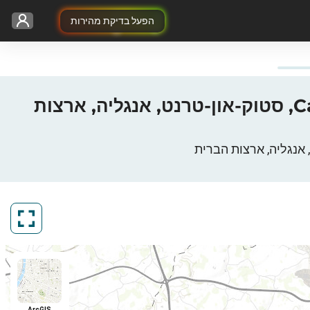
הפעל בדיקת מהירות
מפת הכיסוי 3G / 4G / 5G של Carolina West Wireless Stoke-on-Trent, סטוק-און-טרנט, אנגליה, ארצות
ArcGIS