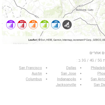
Leaflet
|
© Esri, HERE, Garmin, Intermap, increment P Corp., GEBCO, U
ים אחרים
 ב
:
San Francisco
Dallas
Philadel
Austin
San Jose
Phoe
Columbus
Indianapolis
San Ant
Jacksonville
San Di