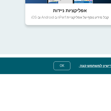
אפליקציות ניידות
קבל מידע נוסף על אפליקציית nPerf ב-Android וב-iOS
ישיון למשתמש קצה
.
OK