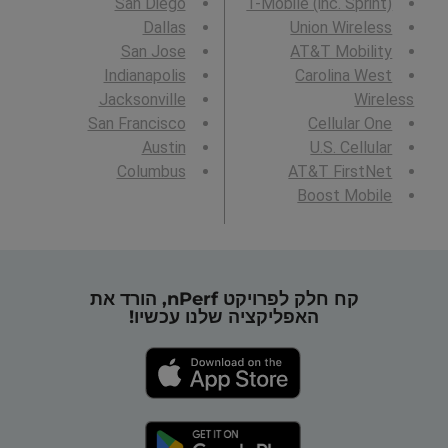
San Diego
T-Mobile (inc. Sprint)
Dallas
Union Wireless
San Jose
AT&T Mobility
Indianapolis
Carolina West
Jacksonville
Wireless
San Francisco
Cellular One
Austin
U.S. Cellular
Columbus
AT&T FirstNet
Boost Mobile
קח חלק לפרויקט nPerf, הורד את
האפליקציה שלנו עכשיו!