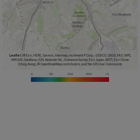
Leaflet
|
© Esri, HERE, Garmin, Intermap, increment P Corp., GEBCO, USGS, FAO, NPS,
NRCAN, GeoBase, IGN, Kadaster NL, Ordnance Survey, Esri Japan, METI, Esri China
(Hong Kong), © OpenStreetMap contributors, and the GIS User Community