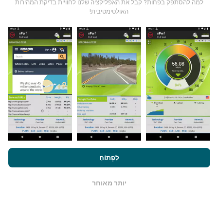
למה להסתפק בפחות? קבל את האפליקציה שלנו לחוויית בדיקת המהירות
האולטימטיבית!
כיצד מתבצעים עדכונים?
מפות כיסוי רשת מתעדכנות אוטומטית על ידי בוט כל שעה.
מפות מהירות הן
מתעדכנות כל 15 דקות
. הנתונים מוצגים
במשך שנתיים. לאחר שנתיים, הנתונים העתיקים ביותר
מוסרים מהמפות פעם בחודש.
על ידי גלישה ב- nPerf.com, אתה מסכים ל
מדיניות השימוש בנושא
פרטיות ועוגיות
כמו גם למבחן nPerf שלנו
הסכם רישיון למשתמש קצה
לִפְתוֹחַ
.
כמה זה אמין ומדויק?
יותר מאוחר
OK
בדיקות נערכות במכשירי המשתמשים. דיוק מיקום גיאוגרפי
תלוי באיכות הקליטה של אות ה- GPS בזמן הבדיקה. לנתוני