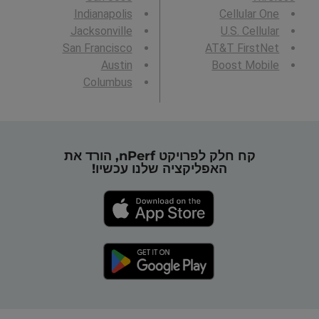
Indianapolis
Cellular One
Jacksonville
U.S. Cellular
San Francisco
AT&T FirstNet
Austin
Boost Mobile
Columbus
קח חלק לפרויקט nPerf, הורד את
האפליקציה שלנו עכשיו!