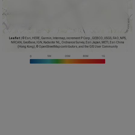
Leaflet
|
© Esri, HERE, Garmin, Intermap, increment P Corp., GEBCO, USGS, FAO, NPS,
NRCAN, GeoBase, IGN, Kadaster NL, Ordnance Survey, Esri Japan, METI, Esri China
(Hong Kong), © OpenStreetMap contributors, and the GIS User Community