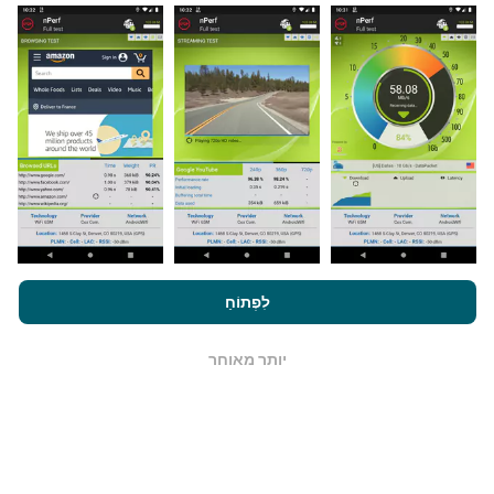
כיצד מתבצעים עדכונים?
מפות כיסוי רשת מתעדכנות אוטומטית על ידי בוט כל שעה.
מפות מהירות הן
מתעדכנות כל 15 דקות
. הנתונים מוצגים
במשך שנתיים. לאחר שנתיים, הנתונים העתיקים ביותר
מוסרים מהמפות פעם בחודש.
על ידי גלישה ב- nPerf.com, אתה מסכים ל
מדיניות השימוש בנושא
פרטיות ועוגיות
כמו גם למבחן nPerf שלנו
הסכם רישיון למשתמש קצה
לִפְתוֹחַ
.
כמה זה אמין ומדויק?
יותר מאוחר
OK
בדיקות נערכות במכשירי המשתמשים. דיוק מיקום גיאוגרפי
תלוי באיכות הקליטה של אות ה- GPS בזמן הבדיקה. לנתוני
הכיסוי, אנו שומרים רק על בדיקות עם מיקום גיאוגרפי
בדיוק
של 50 מטר
. לקצב הורדה, סף זה עולה עד 200 מטר.