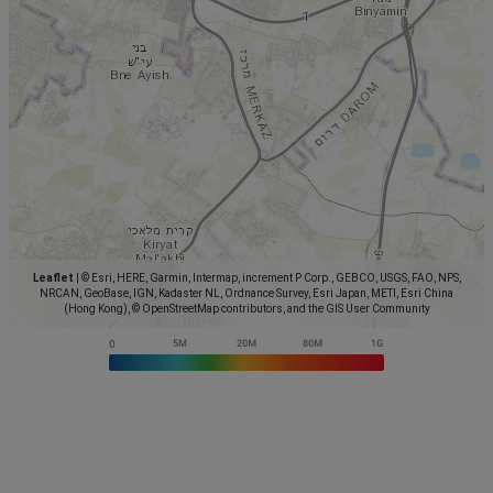
Leaflet
|
© Esri, HERE, Garmin, Intermap, increment P Corp., GEBCO, USGS, FAO, NPS,
NRCAN, GeoBase, IGN, Kadaster NL, Ordnance Survey, Esri Japan, METI, Esri China
(Hong Kong), © OpenStreetMap contributors, and the GIS User Community