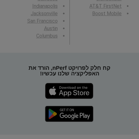
Indianapolis
AT&T FirstNet
Jacksonville
Boost Mobile
San Francisco
Austin
Columbus
קח חלק לפרויקט nPerf, הורד את
האפליקציה שלנו עכשיו!