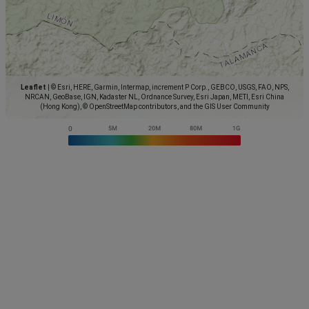
Leaflet
|
© Esri, HERE, Garmin, Intermap, increment P Corp., GEBCO, USGS, FAO, NPS,
NRCAN, GeoBase, IGN, Kadaster NL, Ordnance Survey, Esri Japan, METI, Esri China
(Hong Kong), © OpenStreetMap contributors, and the GIS User Community