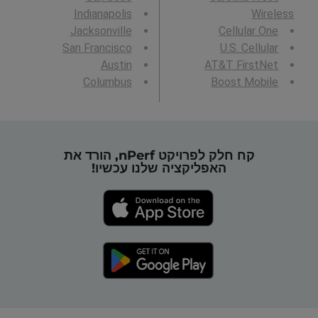
Indianapolis
Wireless
Jacksonville
Cellular One
San Francisco
U.S. Cellular
Austin
AT&T FirstNet
Columbus
Boost Mobile
קח חלק לפרויקט nPerf, הורד את
האפליקציה שלנו עכשיו!