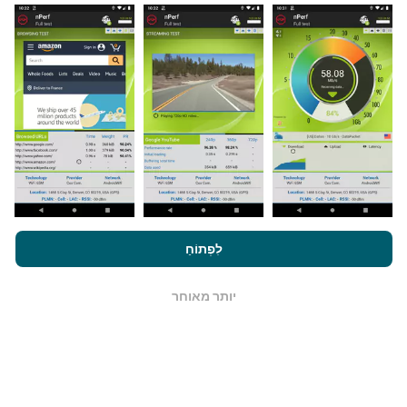
כיצד מתבצעים עדכונים?
מפות כיסוי רשת מתעדכנות אוטומטית על ידי בוט כל שעה.
מפות מהירות הן
מתעדכנות כל 15 דקות
. הנתונים מוצגים
במשך שנתיים. לאחר שנתיים, הנתונים העתיקים ביותר
מוסרים מהמפות פעם בחודש.
על ידי גלישה ב- nPerf.com, אתה מסכים ל
מדיניות השימוש בנושא
פרטיות ועוגיות
כמו גם למבחן nPerf שלנו
הסכם רישיון למשתמש קצה
לִפְתוֹחַ
.
כמה זה אמין ומדויק?
יותר מאוחר
OK
בדיקות נערכות במכשירי המשתמשים. דיוק מיקום גיאוגרפי
תלוי באיכות הקליטה של אות ה- GPS בזמן הבדיקה. לנתוני
הכיסוי, אנו שומרים רק על בדיקות עם מיקום גיאוגרפי
בדיוק
של 50 מטר
. לקצב הורדה, סף זה עולה עד 200 מטר.