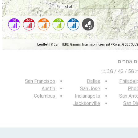
Leaflet
|
© Esri, HERE, Garmin, Intermap, increment P Corp., GEBCO, U
ים אחרים
 ב
:
San Francisco
Dallas
Philadel
Austin
San Jose
Phoe
Columbus
Indianapolis
San Ant
Jacksonville
San Di