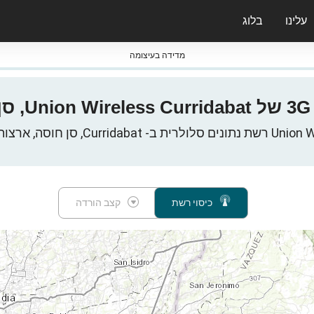
עלינו
בלוג
ס nPerf & ברומטרים
מדידה בעיצומה
ב- Curridabat, סן חוסה, ארצות הברית
כיסוי רשת
קצב הורדה