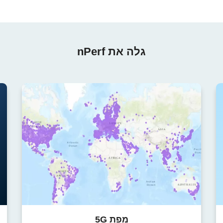
גלה את nPerf
מפת 5G