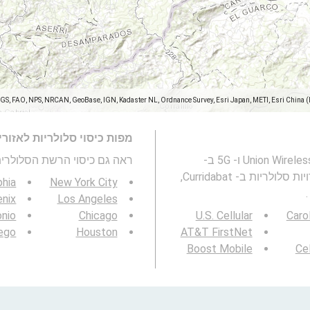
SGS, FAO, NPS, NRCAN, GeoBase, IGN, Kadaster NL, Ordnance Survey, Esri Japan, METI, Esri China 
מפות כיסוי סלולריות לאזור
מפה זו מייצגת את הכיסוי של רשת הסלולרית Union Wireless 2G, 3G, 4G ו- 5G ב-
ראה גם כיסוי הרשת הסלולרית 3G / 4G / 5G
מפת מהירויות סלולריות ב- Curridabat,
phia
New York City
nix
Los Angeles
onio
Chicago
U.S. Cellular
Caro
ego
Houston
AT&T FirstNet
Boost Mobile
Cel