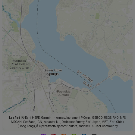
Leaflet
|
© Esri, HERE, Garmin, Intermap, increment P Corp., GEBCO, USGS, FAO, NPS,
NRCAN, GeoBase, IGN, Kadaster NL, Ordnance Survey, Esri Japan, METI, Esri China
(Hong Kong), © OpenStreetMap contributors, and the GIS User Community