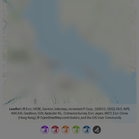
Leaflet
|
© Esri, HERE, Garmin, Intermap, increment P Corp., GEBCO, USGS, FAO, NPS,
NRCAN, GeoBase, IGN, Kadaster NL, Ordnance Survey, Esri Japan, METI, Esri China
(Hong Kong), © OpenStreetMap contributors, and the GIS User Community