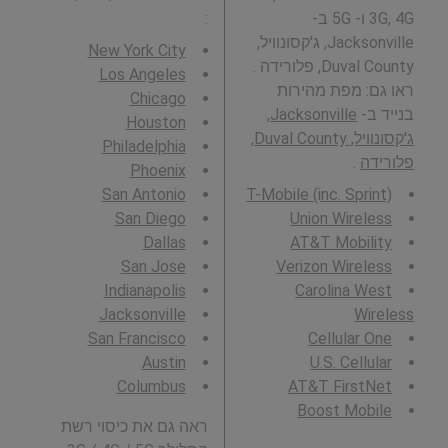
3G, 4G ו- 5G ב-
:
Jacksonville, ג'קסונוויל,
New York City
Duval County, פלורידה .
Los Angeles
ראו גם: מפת מהירות
Chicago
בנייד ב-
Jacksonville,
Houston
ג'קסונוויל, Duval County,
Philadelphia
פלורידה
.
Phoenix
San Antonio
T-Mobile (inc. Sprint)
San Diego
Union Wireless
Dallas
AT&T Mobility
San Jose
Verizon Wireless
Indianapolis
Carolina West
Jacksonville
Wireless
San Francisco
Cellular One
Austin
U.S. Cellular
Columbus
AT&T FirstNet
Boost Mobile
ראה גם את כיסוי רשת