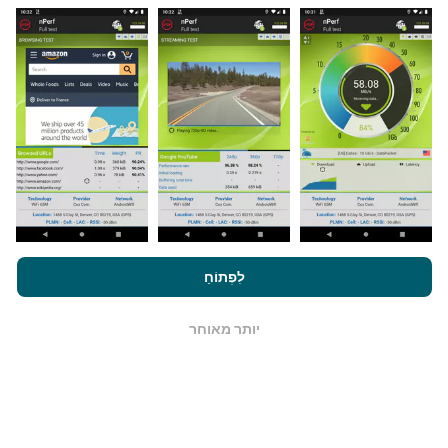
מאיפה הנתונים מגיעים?
הנתונים נאספים מבדיקות שבוצעו על ידי המשתמשים
באפליקציית nPerf. בדיקות אלו נערכו בתנאים אמיתיים,
ישירות בשטח. אם גם אתם רוצים להיות מעורבים, כל
שעליכם לעשות הוא להוריד את אפליקציית nPerf
לסמארטפון.
ככל שיש יותר נתונים כך המפות יהיו מקיפות
יותר!
על ידי גלישה ב- nPerf.com, אתה מסכים ל
מדיניות השימוש בנושא
פרטיות ועוגיות
כמו גם למבחן nPerf שלנו
הסכם רישיון למשתמש קצה
לִפְתוֹחַ
.
כיצד מתבצעים עדכונים?
יותר מאוחר
OK
מפות כיסוי רשת מתעדכנות אוטומטית על ידי בוט כל שעה.
מפות מהירות הן
מתעדכנות כל 15 דקות
. הנתונים מוצגים
במשך שנתיים. לאחר שנתיים, הנתונים העתיקים ביותר
מוסרים מהמפות פעם בחודש.