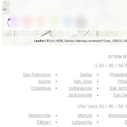
Leaflet
|
© Esri, HERE, Garmin, Intermap, increment P Corp., GEBCO, U
ים אחרים
 ב
:
San Francisco
Dallas
Philadel
Austin
San Jose
Phoe
Columbus
Indianapolis
San Ant
Jacksonville
San Di
לך:
Noblesville
Muncie
Blooming
Elkhart
Lafayette