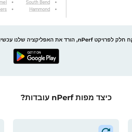
mel
South Bend
hers
Hammond
חלק לפרויקט nPerf, הורד את האפליקציה שלנו עכשיו!
כיצד מפות nPerf עובדות?