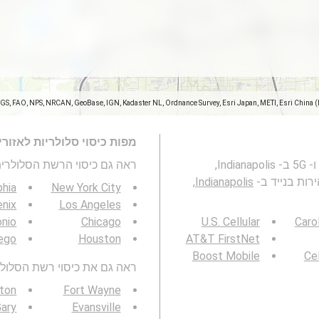
SGS, FAO, NPS, NRCAN, GeoBase, IGN, Kadaster NL, Ordnance Survey, Esri Japan, METI, Esri China 
מפות כיסוי סלולריות לאזור
מפה זו מייצגת את הכיסוי של רשתות סלולריות 2G, 3G, 4G ו- 5G ב- Indianapolis,
ראה גם כיסוי הרשת הסלולרית 3G / 4G / 5G
Indianapolis,
phia
New York City
nix
Los Angeles
onio
Chicago
U.S. Cellular
Caro
ego
Houston
AT&T FirstNet
Boost Mobile
Cel
ראה גם את כיסוי רשת הסלולר 3G / 4G / 5G באזור ש
ton
Fort Wayne
Gary
Evansville