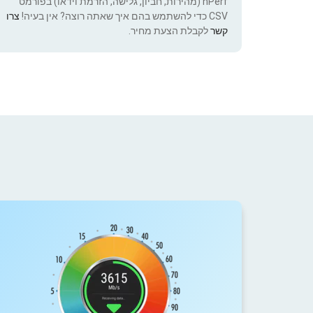
nPerf (מהירות, חביון, גלישה, הזרמת וידאו) בפורמט
CSV כדי להשתמש בהם איך שאתה רוצה? אין בעיה!
צרו
קשר
לקבלת הצעת מחיר.