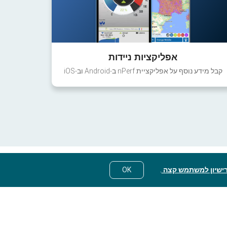
אפליקציות ניידות
קבל מידע נוסף על אפליקציית nPerf ב-Android וב-iOS
ישיון למשתמש קצה
.
OK