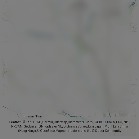
Leaflet
|
© Esri, HERE, Garmin, Intermap, increment P Corp., GEBCO, USGS, FAO, NPS,
NRCAN, GeoBase, IGN, Kadaster NL, Ordnance Survey, Esri Japan, METI, Esri China
(Hong Kong), © OpenStreetMap contributors, and the GIS User Community