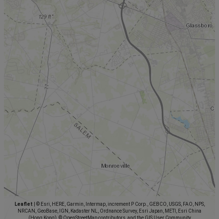
Leaflet
|
© Esri, HERE, Garmin, Intermap, increment P Corp., GEBCO, USGS, FAO, NPS,
NRCAN, GeoBase, IGN, Kadaster NL, Ordnance Survey, Esri Japan, METI, Esri China
(Hong Kong), © OpenStreetMap contributors, and the GIS User Community