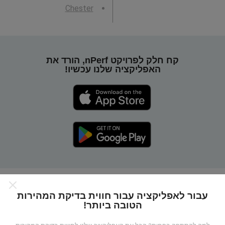
Chester
קח חלק לפרויקט nPerf, הורד את
האפליקציה שלנו עכשיו!
כיצד מפות nPerf עובדות?
עבור לאפליקציה עבור חווית בדיקת המהירות
הטובה ביותר!