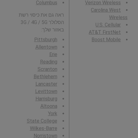
Columbus
Verizon Wireless
Carolina West
ראה גם את כיסוי רשת
Wireless
הסלולר 3G / 4G / 5G
U.S. Cellular
באזור שלך:
AT&T FirstNet
Pittsburgh
Boost Mobile
Allentown
Erie
Reading
Scranton
Bethlehem
Lancaster
Levittown
Harrisburg
Altoona
York
State College
Wilkes-Barre
Norristown