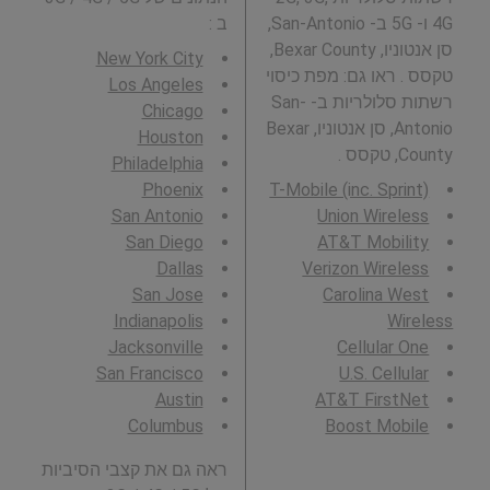
4G ו- 5G ב- San-Antonio,
ב
:
סן אנטוניו, Bexar County,
New York City
טקסס . ראו גם: מפת כיסוי
Los Angeles
רשתות סלולריות ב- San-
Chicago
Antonio, סן אנטוניו, Bexar
Houston
County, טקסס .
Philadelphia
Phoenix
T-Mobile (inc. Sprint)
San Antonio
Union Wireless
San Diego
AT&T Mobility
Dallas
Verizon Wireless
San Jose
Carolina West
Indianapolis
Wireless
Jacksonville
Cellular One
San Francisco
U.S. Cellular
Austin
AT&T FirstNet
Columbus
Boost Mobile
ראה גם את קצבי הסיביות