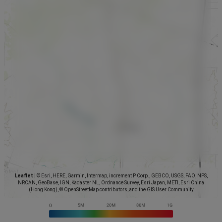
Leaflet
|
© Esri, HERE, Garmin, Intermap, increment P Corp., GEBCO, USGS, FAO, NPS,
NRCAN, GeoBase, IGN, Kadaster NL, Ordnance Survey, Esri Japan, METI, Esri China
(Hong Kong), © OpenStreetMap contributors, and the GIS User Community