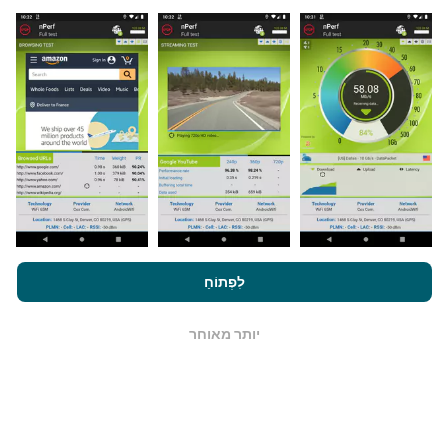
מאיפה הנתונים מגיעים?
הנתונים נאספים מבדיקות שבוצעו על ידי המשתמשים
באפליקציית nPerf. בדיקות אלו נערכו בתנאים אמיתיים,
ישירות בשטח. אם גם אתם רוצים להיות מעורבים, כל
שעליכם לעשות הוא להוריד את אפליקציית nPerf
לסמארטפון.
ככל שיש יותר נתונים כך המפות יהיו מקיפות
יותר!
על ידי גלישה ב- nPerf.com, אתה מסכים ל
מדיניות השימוש בנושא
פרטיות ועוגיות
כמו גם למבחן nPerf שלנו
הסכם רישיון למשתמש קצה
לִפְתוֹחַ
.
כיצד מתבצעים עדכונים?
יותר מאוחר
OK
מפות כיסוי רשת מתעדכנות אוטומטית על ידי בוט כל שעה.
מפות מהירות הן
מתעדכנות כל 15 דקות
. הנתונים מוצגים
במשך שנתיים. לאחר שנתיים, הנתונים העתיקים ביותר
מוסרים מהמפות פעם בחודש.