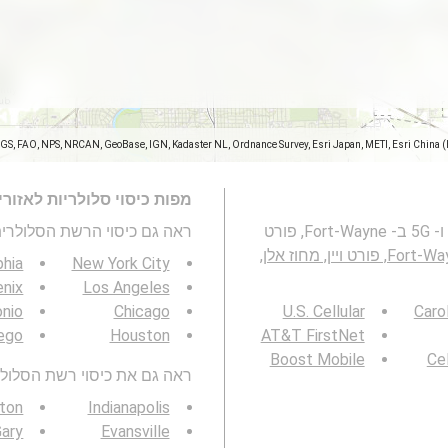
SGS, FAO, NPS, NRCAN, GeoBase, IGN, Kadaster NL, Ordnance Survey, Esri Japan, METI, Esri China 
מפות כיסוי סלולריות לאזור
מפה זו מייצגת את הכיסוי של רשתות סלולריות 2G, 3G, 4G ו- 5G ב- Fort-Wayne, פורט
ראה גם כיסוי הרשת הסלולרית 3G / 4G / 5G
Fort-Wayne, פורט ויין, מחוז אלן,
phia
New York City
nix
Los Angeles
onio
Chicago
U.S. Cellular
Caro
ego
Houston
AT&T FirstNet
Boost Mobile
Cel
ראה גם את כיסוי רשת הסלולר 3G / 4G / 5G באזור ש
ton
Indianapolis
Gary
Evansville