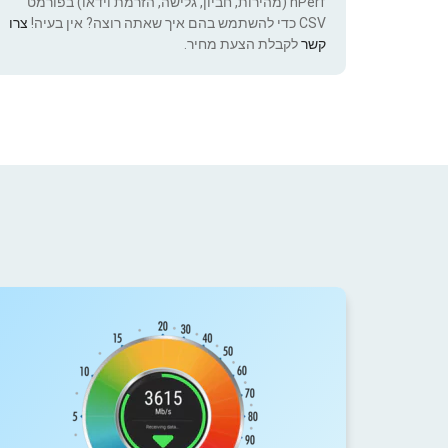
nPerf (מהירות, חביון, גלישה, הזרמת וידאו) בפורמט
CSV כדי להשתמש בהם איך שאתה רוצה? אין בעיה!
צרו
קשר
לקבלת הצעת מחיר.