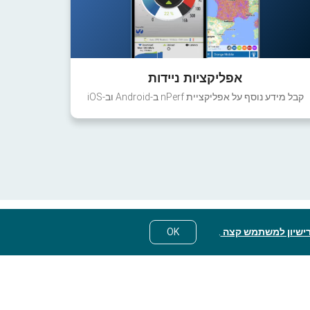
אפליקציות ניידות
קבל מידע נוסף על אפליקציית nPerf ב-Android וב-iOS
ישיון למשתמש קצה
.
OK