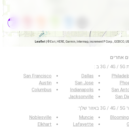
Leaflet
|
© Esri, HERE, Garmin, Intermap, increment P Corp., GEBCO, U
ים אחרים
 ב
:
San Francisco
Dallas
Philadel
Austin
San Jose
Phoe
Columbus
Indianapolis
San Ant
Jacksonville
San Di
לך:
Noblesville
Muncie
Blooming
Elkhart
Lafayette