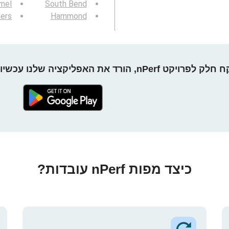
mel
South Bend
hers
Hammond
חלק לפרויקט nPerf, הורד את האפליקציה שלנו עכשיו!
כיצד מפות nPerf עובדות?