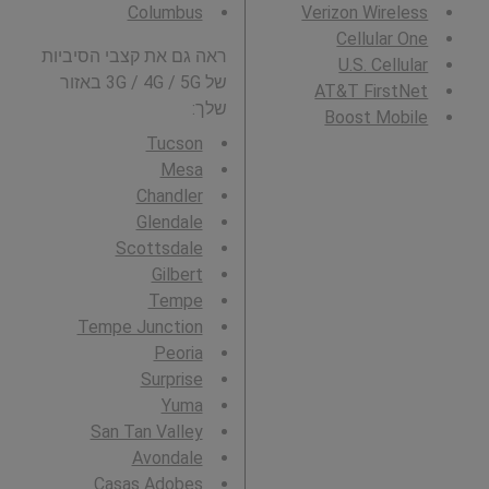
Columbus
Verizon Wireless
Cellular One
ראה גם את קצבי הסיביות
U.S. Cellular
של 3G / 4G / 5G באזור
AT&T FirstNet
שלך:
Boost Mobile
Tucson
Mesa
Chandler
Glendale
Scottsdale
Gilbert
Tempe
Tempe Junction
Peoria
Surprise
Yuma
San Tan Valley
Avondale
Casas Adobes