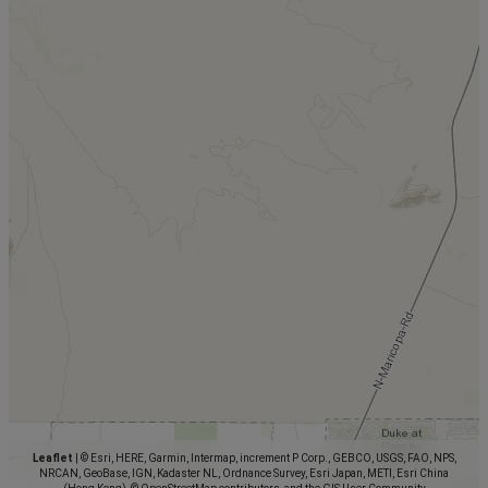
Leaflet
|
© Esri, HERE, Garmin, Intermap, increment P Corp., GEBCO, USGS, FAO, NPS,
NRCAN, GeoBase, IGN, Kadaster NL, Ordnance Survey, Esri Japan, METI, Esri China