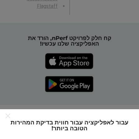
Flagstaff
קח חלק לפרויקט nPerf, הורד את
האפליקציה שלנו עכשיו!
כיצד מפות nPerf עובדות?
עבור לאפליקציה עבור חווית בדיקת המהירות
הטובה ביותר!