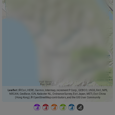
Leaflet
|
© Esri, HERE, Garmin, Intermap, increment P Corp., GEBCO, USGS, FAO, NPS,
NRCAN, GeoBase, IGN, Kadaster NL, Ordnance Survey, Esri Japan, METI, Esri China
(Hong Kong), © OpenStreetMap contributors, and the GIS User Community