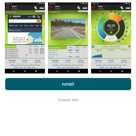
מאיפה הנתונים מגיעים?
הנתונים נאספים מבדיקות שבוצעו על ידי המשתמשים
באפליקציית nPerf. בדיקות אלו נערכו בתנאים אמיתיים,
ישירות בשטח. אם גם אתם רוצים להיות מעורבים, כל
שעליכם לעשות הוא להוריד את אפליקציית nPerf
לסמארטפון.
ככל שיש יותר נתונים כך המפות יהיו מקיפות
יותר!
על ידי גלישה ב- nPerf.com, אתה מסכים ל
מדיניות השימוש בנושא
פרטיות ועוגיות
כמו גם למבחן nPerf שלנו
הסכם רישיון למשתמש קצה
לִפְתוֹחַ
.
כיצד מתבצעים עדכונים?
יותר מאוחר
OK
מפות כיסוי רשת מתעדכנות אוטומטית על ידי בוט כל שעה.
מפות מהירות הן
מתעדכנות כל 15 דקות
. הנתונים מוצגים
במשך שנתיים. לאחר שנתיים, הנתונים העתיקים ביותר
מוסרים מהמפות פעם בחודש.