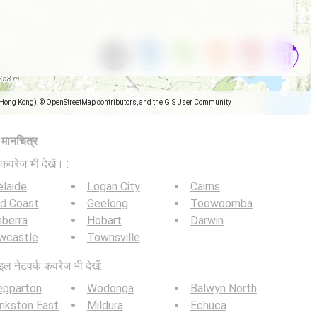
(Hong Kong), © OpenStreetMap contributors, and the GIS User Community
ज मानचित्र
कवरेज भी देखें। :
laide
Logan City
Cairns
ld Coast
Geelong
Toowoomba
berra
Hobart
Darwin
wcastle
Townsville
इल नेटवर्क कवरेज भी देखें:
epparton
Wodonga
Balwyn North
nkston East
Mildura
Echuca