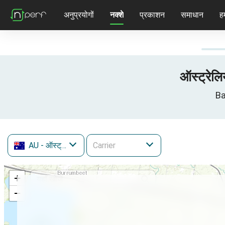
अनुप्रयोगों
नक्शे
प्रकाशन
समाधान
हम
ऑस्ट्रेलि
Ba
AU
- ऑस्ट्रेलिया
+
−