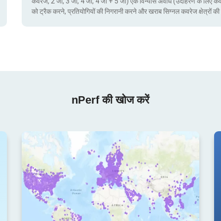
कवरेज, 2 जी, 3 जी, 4 जी, 4 जी + 5 जी) एक विन्यास अवधि (उदाहरण के लिए क
को ट्रैक करने, प्रतियोगियों की निगरानी करने और खराब सिग्नल कवरेज क्षेत्रो
nPerf की खोज करें