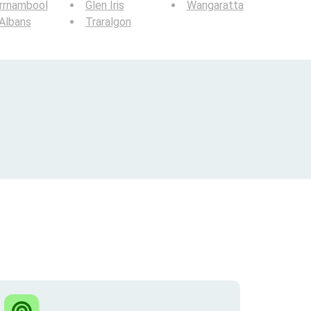
rrnambool
Glen Iris
Wangaratta
Albans
Traralgon