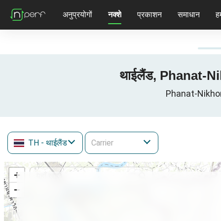
अनुप्रयोगों
नक्शे
प्रकाशन
समाधान
हम
थाईलैंड, Phanat-Ni
Phanat-Nikhom, 
TH
- थाईलैंड
+
−