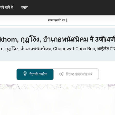
ारे बारे में
ब्लॉग
मापन प्रगति पर है
khom, กุฎโง้ง, อำเภอพนัสนิคม में 3जी/4जी
กุฎโง้ง, อำเภอพนัสนิคม, Changwat Chon Buri, थाईलैंड में सेल
नेटवर्क कवरेज
बिटरेट डाउनलोड करें