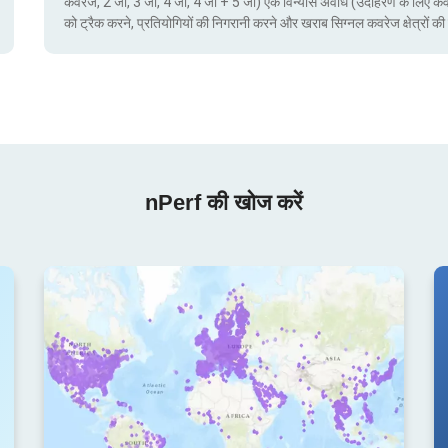
कवरेज, 2 जी, 3 जी, 4 जी, 4 जी + 5 जी) एक विन्यास अवधि (उदाहरण के लिए क
को ट्रैक करने, प्रतियोगियों की निगरानी करने और खराब सिग्नल कवरेज क्षेत्रो
nPerf की खोज करें