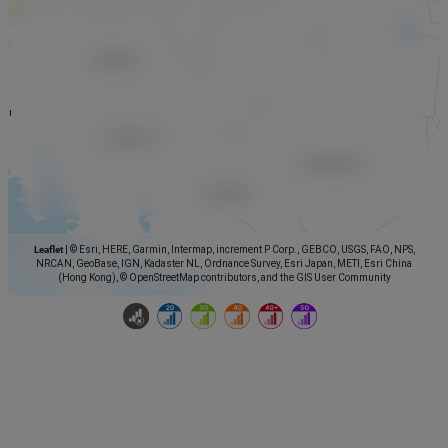
Leaflet
|
© Esri, HERE, Garmin, Intermap, increment P Corp., GEBCO, USGS, FAO, NPS,
NRCAN, GeoBase, IGN, Kadaster NL, Ordnance Survey, Esri Japan, METI, Esri China
(Hong Kong), © OpenStreetMap contributors, and the GIS User Community