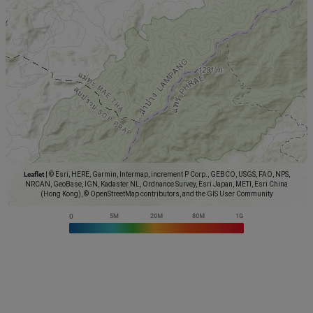
Leaflet
|
© Esri, HERE, Garmin, Intermap, increment P Corp., GEBCO, USGS, FAO, NPS,
NRCAN, GeoBase, IGN, Kadaster NL, Ordnance Survey, Esri Japan, METI, Esri China
(Hong Kong), © OpenStreetMap contributors, and the GIS User Community