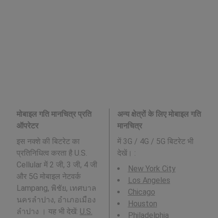
मोबाइल गति मानचित्र प्रति
अन्य क्षेत्रों के लिए मोबाइल गति
ऑपरेटर
मानचित्र
इस नक्शे की बिटरेट का
में 3G / 4G / 5G बिटरेट भी
प्रतिनिधित्व करता है U.S.
देखें। :
Cellular में 2 जी, 3 जी, 4 जी
New York City
और 5G मोबाइल नेटवर्क
Los Angeles
Lampang, พิชัย, เทศบาล
Chicago
นครลำปาง, อำเภอเมือง
Houston
ลำปาง । यह भी देखें:
U.S.
Philadelphia