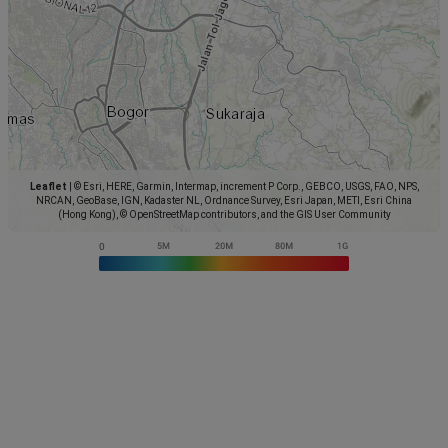
Leaflet
|
© Esri, HERE, Garmin, Intermap, increment P Corp., GEBCO, USGS, FAO, NPS,
NRCAN, GeoBase, IGN, Kadaster NL, Ordnance Survey, Esri Japan, METI, Esri China
(Hong Kong), © OpenStreetMap contributors, and the GIS User Community