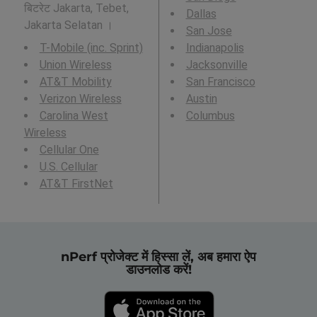
बिटरेट Jakarta, Tebet,
Dallas
Jakarta Selatan ।
San Jose
T-Mobile (inc. Sprint)
Indianapolis
Union Wireless
Jacksonville
AT&T Mobility
San Francisco
Verizon Wireless
Austin
Carolina West
Columbus
Wireless
Cellular One
U.S. Cellular
AT&T FirstNet
nPerf प्रोजेक्ट में हिस्सा लें, अब हमारा ऐप
डाउनलोड करें!