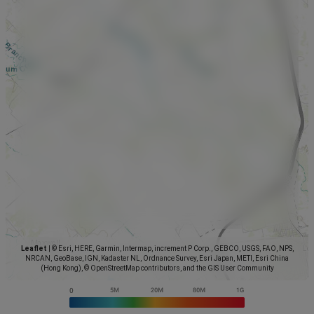
Leaflet
|
© Esri, HERE, Garmin, Intermap, increment P Corp., GEBCO, USGS, FAO, NPS,
NRCAN, GeoBase, IGN, Kadaster NL, Ordnance Survey, Esri Japan, METI, Esri China
(Hong Kong), © OpenStreetMap contributors, and the GIS User Community