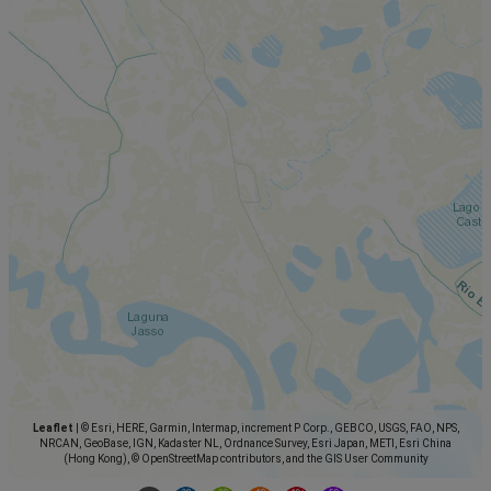
Leaflet
|
© Esri, HERE, Garmin, Intermap, increment P Corp., GEBCO, USGS, FAO, NPS,
NRCAN, GeoBase, IGN, Kadaster NL, Ordnance Survey, Esri Japan, METI, Esri China
(Hong Kong), © OpenStreetMap contributors, and the GIS User Community