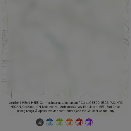
Leaflet
|
© Esri, HERE, Garmin, Intermap, increment P Corp., GEBCO, USGS, FAO, NPS,
NRCAN, GeoBase, IGN, Kadaster NL, Ordnance Survey, Esri Japan, METI, Esri China
(Hong Kong), © OpenStreetMap contributors, and the GIS User Community