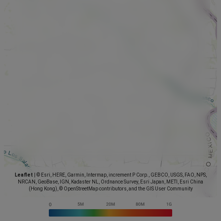
Leaflet
|
© Esri, HERE, Garmin, Intermap, increment P Corp., GEBCO, USGS, FAO, NPS,
NRCAN, GeoBase, IGN, Kadaster NL, Ordnance Survey, Esri Japan, METI, Esri China
(Hong Kong), © OpenStreetMap contributors, and the GIS User Community