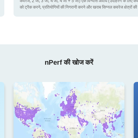
कवरेज, 2 जी, 3 जी, 4 जी, 4 जी + 5 जी) एक विन्यास अवधि (उदाहरण के लिए क
को ट्रैक करने, प्रतियोगियों की निगरानी करने और खराब सिग्नल कवरेज क्षेत्रो
nPerf की खोज करें