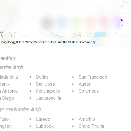
(Hong Kong), © OpenStreetMap contributors, and the GIS User Community
ज मानचित्र
कवरेज भी देखें। :
ladelphia
Dallas
San Francisco
oenix
San Jose
Austin
 Antonio
Indianapolis
Columbus
n Diego
Jacksonville
इल नेटवर्क कवरेज भी देखें:
Paso
Laredo
Amarillo
ington
Lubbock
Grand Prairie