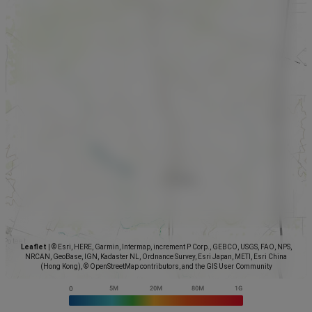
Leaflet
|
© Esri, HERE, Garmin, Intermap, increment P Corp., GEBCO, USGS, FAO, NPS,
NRCAN, GeoBase, IGN, Kadaster NL, Ordnance Survey, Esri Japan, METI, Esri China
(Hong Kong), © OpenStreetMap contributors, and the GIS User Community