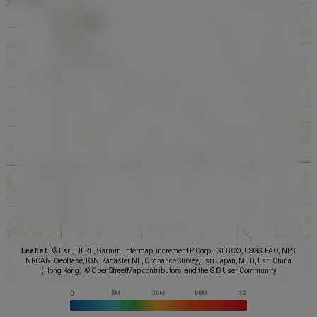
Leaflet
|
© Esri, HERE, Garmin, Intermap, increment P Corp., GEBCO, USGS, FAO, NPS,
NRCAN, GeoBase, IGN, Kadaster NL, Ordnance Survey, Esri Japan, METI, Esri China
(Hong Kong), © OpenStreetMap contributors, and the GIS User Community