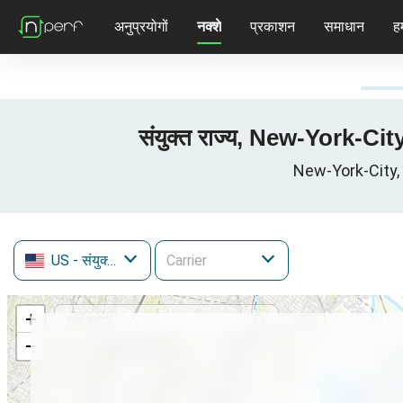
अनुप्रयोगों
नक्शे
प्रकाशन
समाधान
हम
संयुक्त राज्य, New-York-Cit
New-York-City, न्
US
- संयुक्त राज्य
+
−