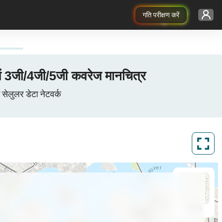
गति परीक्षण करें
ं 3जी/4जी/5जी कवरेज मानचित्र
ेलुलर डेटा नेटवर्क
ArcGIS