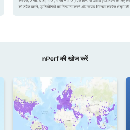
कवरेज, 2 जी, 3 जी, 4 जी, 4 जी + 5 जी) एक विन्यास अवधि (उदाहरण के लिए क
को ट्रैक करने, प्रतियोगियों की निगरानी करने और खराब सिग्नल कवरेज क्षेत्रो
nPerf की खोज करें