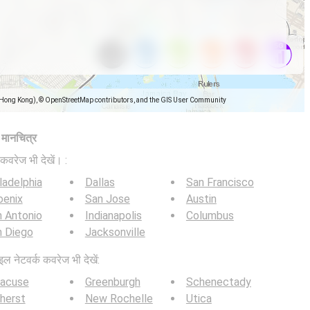
(Hong Kong), © OpenStreetMap contributors, and the GIS User Community
ज मानचित्र
कवरेज भी देखें। :
ladelphia
Dallas
San Francisco
oenix
San Jose
Austin
 Antonio
Indianapolis
Columbus
n Diego
Jacksonville
इल नेटवर्क कवरेज भी देखें:
racuse
Greenburgh
Schenectady
herst
New Rochelle
Utica