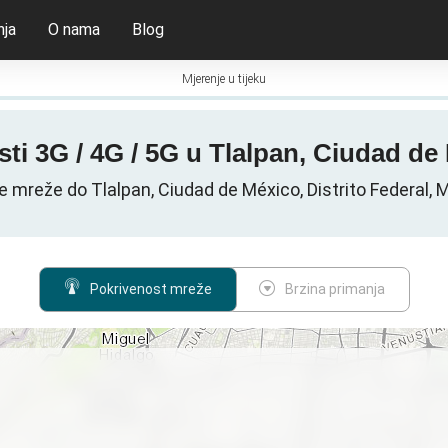
nja
O nama
Blog
Mjerenje u tijeku
sti 3G / 4G / 5G u Tlalpan, Ciudad de
e mreže do Tlalpan, Ciudad de México, Distrito Federal, 
Pokrivenost mreže
Brzina primanja