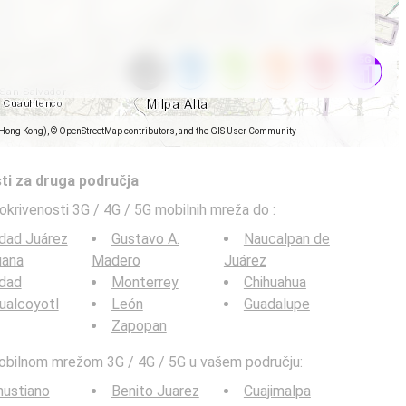
(Hong Kong), © OpenStreetMap contributors, and the GIS User Community
ti za druga područja
pokrivenosti 3G / 4G / 5G mobilnih mreža do
:
dad Juárez
Gustavo A.
Naucalpan de
uana
Madero
Juárez
udad
Monterrey
Chihuahua
ualcoyotl
León
Guadalupe
Zapopan
mobilnom mrežom 3G / 4G / 5G u vašem području:
nustiano
Benito Juarez
Cuajimalpa