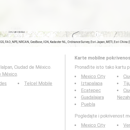
SGS, FAO, NPS, NRCAN, GeoBase, IGN, Kadaster NL, Ordnance Survey, Esri Japan, METI, Esri China 
Karte mobilne pokrivenos
Tlalpan, Ciudad de México.
Pronađite isto tako kartu 
de México
.
Mexico City
Ciu
des
Telcel Mobile
Iztapalapa
Tij
Ecatepec
Ci
Guadalajara
Nezah
Puebla
Pogledajte i pokrivenost 
Mexico City
Ve