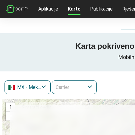
Aplikacije
Karte
Publikacije
Rješe
Karta pokriveno
Mobiln
MX
- Meksiko
+
−