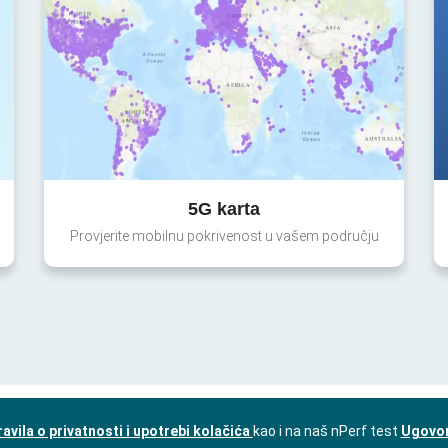
5G karta
Provjerite mobilnu pokrivenost u vašem području
ravila o privatnosti i upotrebi kolačića
kao i na naš nPerf test
Ugovor 