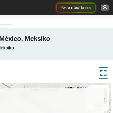
Pokreni test brzine
 México, Meksiko
Meksiko
ArcGIS