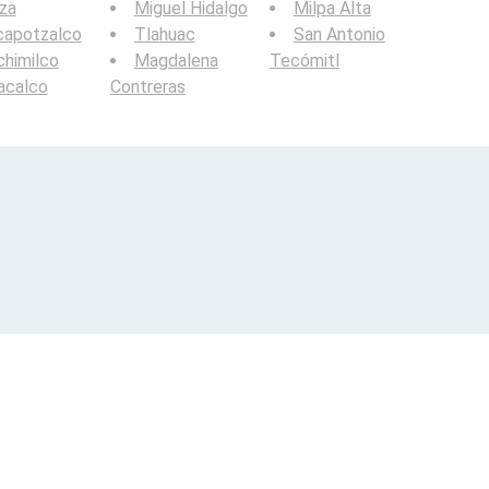
za
Miguel Hidalgo
Milpa Alta
capotzalco
Tlahuac
San Antonio
himilco
Magdalena
Tecómitl
acalco
Contreras