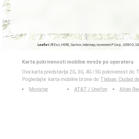
Leaflet
|
© Esri, HERE, Garmin, Intermap, increment P Corp., GEBCO, U
Karta pokrivenosti mobilne mreže po operateru
Ova karta predstavlja 2G, 3G, 4G i 5G pokrivenost do 
Pogledajte :karta mobilne brzine do
Tlalpan, Ciudad 
Movistar
AT&T / Unefon
Altan Re