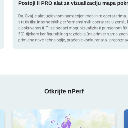
Postoji li PRO alat za vizualizaciju mapa pok
Da. Ovaj je alat uglavnom namijenjen mobilnim operaterima. In
statistiku internetskih performansi svih operatera u zemlji,
o pokrivenosti. Ti se podaci mogu vizualizirati primjenom filt
5G) tijekom konfigurabilnog razdoblja (na primjer samo zadnj
primjene nove tehnologije, praćenje konkurenata i prepoznav
Otkrijte nPerf