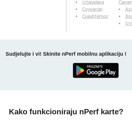
Iztapalapa
Carran
Coyoacán
Az
Cuauhtémoc
Xoc
Izt
Sudjelujte i vi! Skinite nPerf mobilnu aplikaciju !
Kako funkcioniraju nPerf karte?