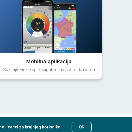
Mobilna aplikacija
Saznajte više o aplikaciji nPerf na Androidu i iOS-u
o licenci za krajnjeg korisnika
.
OK