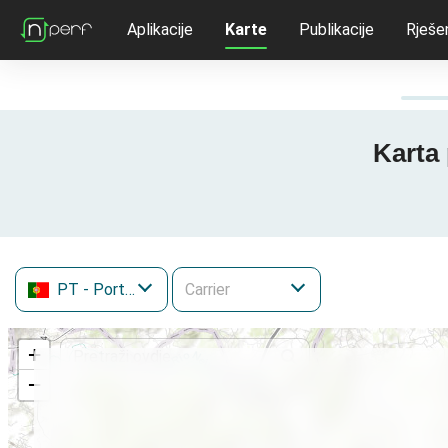
Aplikacije
Karte
Publikacije
Rješe
Karta 
PT
- Portugal
+
−