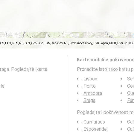
SGS, FAO, NPS, NRCAN, GeoBase, IGN, Kadaster NL, Ordnance Survey, Esri Japan, METI, Esri China 
Karte mobilne pokrivenos
raga. Pogledajte :karta
Pronađite isto tako kartu 
Lisbon
Se
ile
Porto
Co
Amadora
Qu
Braga
Fun
Pogledajte i pokrivenost 
Guimarães
Cal
Esposende
Cal