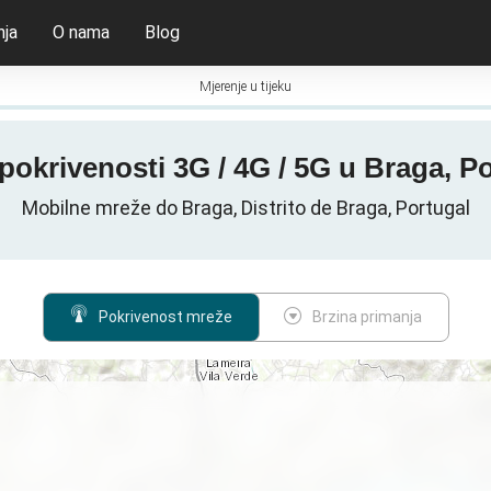
nja
O nama
Blog
Mjerenje u tijeku
pokrivenosti 3G / 4G / 5G u Braga, P
Mobilne mreže do Braga, Distrito de Braga, Portugal
Pokrivenost mreže
Brzina primanja