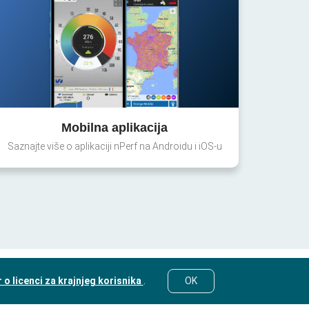
Mobilna aplikacija
Saznajte više o aplikaciji nPerf na Androidu i iOS-u
o licenci za krajnjeg korisnika
.
OK