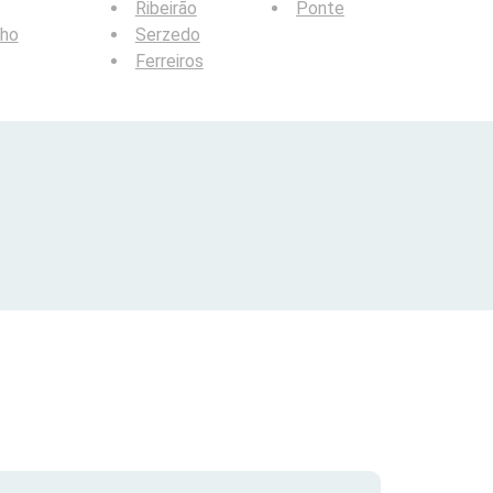
Ribeirão
Ponte
lho
Serzedo
Ferreiros