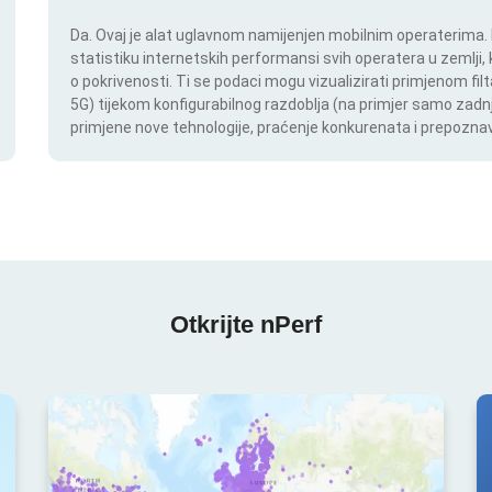
Da. Ovaj je alat uglavnom namijenjen mobilnim operaterima. In
statistiku internetskih performansi svih operatera u zemlji,
o pokrivenosti. Ti se podaci mogu vizualizirati primjenom filt
5G) tijekom konfigurabilnog razdoblja (na primjer samo zadnj
primjene nove tehnologije, praćenje konkurenata i prepoznav
Otkrijte nPerf