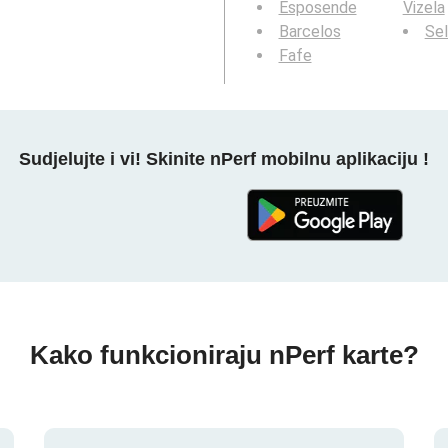
Esposende
Vizela
Barcelos
Se
Fafe
Sudjelujte i vi! Skinite nPerf mobilnu aplikaciju !
Kako funkcioniraju nPerf karte?