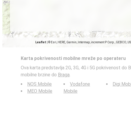
Leaflet
|
© Esri, HERE, Garmin, Intermap, increment P Corp., GEBCO, U
Karta pokrivenosti mobilne mreže po operateru
Ova karta predstavlja 2G, 3G, 4G i 5G pokrivenost do B
mobilne brzine do
Braga
.
NOS Mobile
Vodafone
Digi Mob
MEO Mobile
Mobile