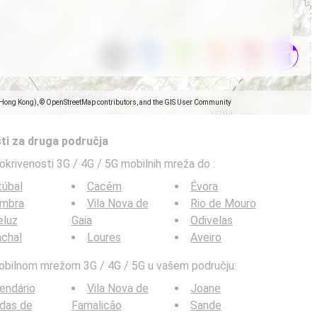
(Hong Kong), © OpenStreetMap contributors, and the GIS User Community
ti za druga područja
pokrivenosti 3G / 4G / 5G mobilnih mreža do
:
túbal
Cacém
Évora
imbra
Vila Nova de
Rio de Mouro
eluz
Gaia
Odivelas
chal
Loures
Aveiro
mobilnom mrežom 3G / 4G / 5G u vašem području:
endário
Vila Nova de
Joane
das de
Famalicão
Sande