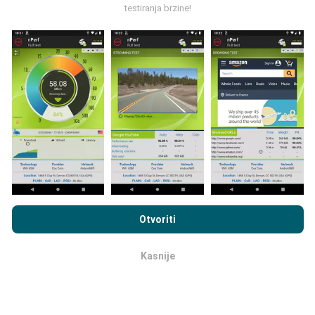
testiranja brzine!
Kako su realizirana ažuriranja
podataka?
Karte mrežne pokrivenosti su automatski ažurirane
putem robota svakih sat vremena. Karte brzine su
ažurirane svakih 15 minuta
. Podaci su dostupni za
dvije godine. Nakon dvije godine najstariji podaci se
Pregledavanjem nPerf.com pristajete na naša
Pravila o
brišu jednom mjesečno.
privatnosti i upotrebi kolačića
kao i na naš nPerf test
Ugovor o
Otvoriti
licenci za krajnjeg korisnika
.
Kasnije
OK