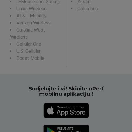
T-Mobile (inc. Sprint)
Austin
Union Wireless
Columbus
AT&T Mobility
Verizon Wireless
Carolina West
Wireless
Cellular One
U.S. Cellular
Boost Mobile
Sudjelujte i vi! Skinite nPerf
mobilnu aplikaciju !