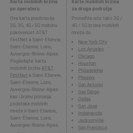
Karta mobilnih brzina
Karte mobilnih brzina
po operateru
za druga područja
Ova karta predstavlja
Pronađite isto tako 3G /
2G, 3G, 4G i 5G mobilnu
4G / 5G brzine mobilnih
pokrivenost AT&T
mreža do
:
FirstNet à Saint-Etienne,
New York City
Saint-Étienne, Loire,
Los Angeles
Auvergne-Rhône-Alpes.
Chicago
Pogledajte: kartu
Houston
mobilnih brzina
AT&T
Philadelphia
FirstNet
à Saint-Etienne,
Phoenix
Saint-Étienne, Loire,
San Antonio
Auvergne-Rhône-Alpes
San Diego
kao i brzinu primanja
Dallas
podataka mobilnih
San Jose
mreža à Saint-Etienne,
Indianapolis
Saint-Étienne, Loire,
Jacksonville
Auvergne-Rhône-Alpes.
San Francisco