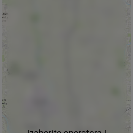
Izaberite operatera !