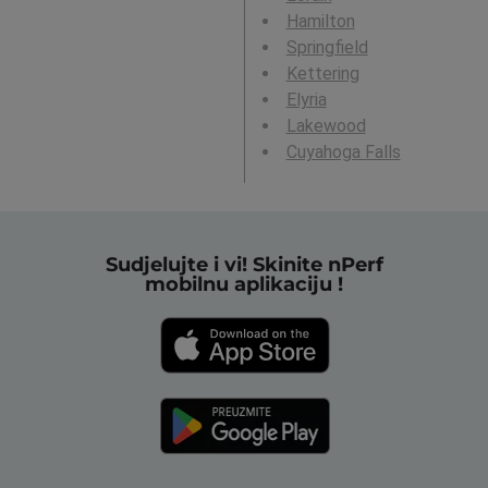
Hamilton
Springfield
Kettering
Elyria
Lakewood
Cuyahoga Falls
Sudjelujte i vi! Skinite nPerf
mobilnu aplikaciju !