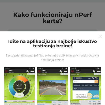
Kako funkcioniraju nPerf
karte?
Idite na aplikaciju za najbolje iskustvo
testiranja brzine!
Odakle dolaze podaci ?
Zašto pristati na manje? Nabavite našu aplikaciju za vrhunski doživljaj
testiranja brzine!
Prikupljeni podaci su realizirani putem korisnika nPerf
aplikacije. Podaci su izmjereni u realnim uvjetima,
direktno na terenu. Ako i vi želite sudjelovati, jedino što
morate napraviti je skinuti nPerf aplikaciju na vašim
mobilnim uređajima.
Što je više podataka, to su
karte preciznije.