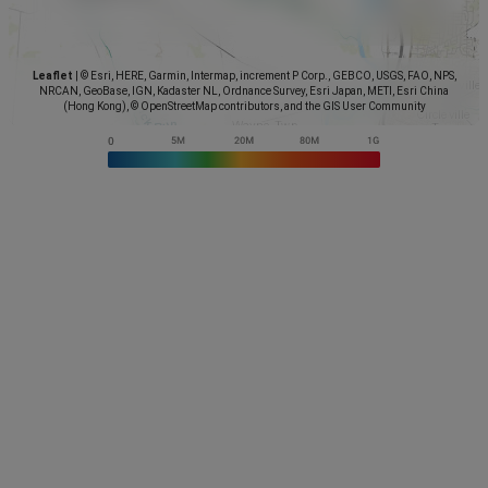
Leaflet
|
© Esri, HERE, Garmin, Intermap, increment P Corp., GEBCO, USGS, FAO, NPS,
NRCAN, GeoBase, IGN, Kadaster NL, Ordnance Survey, Esri Japan, METI, Esri China
(Hong Kong), © OpenStreetMap contributors, and the GIS User Community