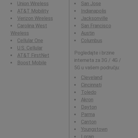
Union Wireless
San Jose
AT&T Mobility
Indianapolis
Verizon Wireless
Jacksonville
Carolina West
San Francisco
Wireless
Austin
Cellular One
Columbus
U.S. Cellular
Pogledajte i brzine
AT&T FirstNet
interneta za 3G / 4G /
Boost Mobile
5G u vašem području:
Cleveland
Cincinnati
Toledo
Akron
Dayton
Parma
Canton
Youngstown
Lorain