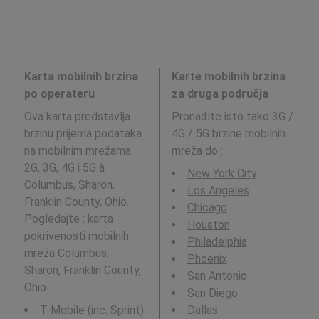
Karta mobilnih brzina
Karte mobilnih brzina
po operateru
za druga područja
Ova karta predstavlja
Pronađite isto tako 3G /
brzinu prijema podataka
4G / 5G brzine mobilnih
na mobilnim mrežama
mreža do
:
2G, 3G, 4G i 5G à
New York City
Columbus, Sharon,
Los Angeles
Franklin County, Ohio.
Chicago
Pogledajte : karta
Houston
pokrivenosti mobilnih
Philadelphia
mreža Columbus,
Phoenix
Sharon, Franklin County,
San Antonio
Ohio.
San Diego
T-Mobile (inc. Sprint)
Dallas