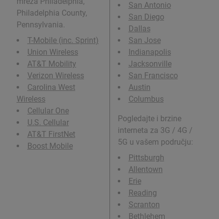
mreža Philadelphia,
San Antonio
Philadelphia County,
San Diego
Pennsylvania.
Dallas
T-Mobile (inc. Sprint)
San Jose
Union Wireless
Indianapolis
AT&T Mobility
Jacksonville
Verizon Wireless
San Francisco
Carolina West
Austin
Wireless
Columbus
Cellular One
Pogledajte i brzine
U.S. Cellular
interneta za 3G / 4G /
AT&T FirstNet
5G u vašem području:
Boost Mobile
Pittsburgh
Allentown
Erie
Reading
Scranton
Bethlehem