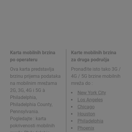
Karta mobilnih brzina
Karte mobilnih brzina
po operateru
za druga područja
Ova karta predstavlja
Pronađite isto tako 3G /
brzinu prijema podataka
4G / 5G brzine mobilnih
na mobilnim mrežama
mreža do
:
2G, 3G, 4G i 5G à
New York City
Philadelphia,
Los Angeles
Philadelphia County,
Chicago
Pennsylvania.
Houston
Pogledajte : karta
Philadelphia
pokrivenosti mobilnih
Phoenix