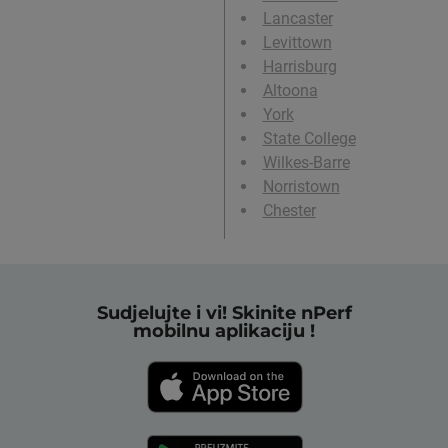
Lancaster
Levittown
Harrisburg
Altoona
York
State College
Wilkes-Barre
Norristown
Chester
Sudjelujte i vi! Skinite nPerf
mobilnu aplikaciju !