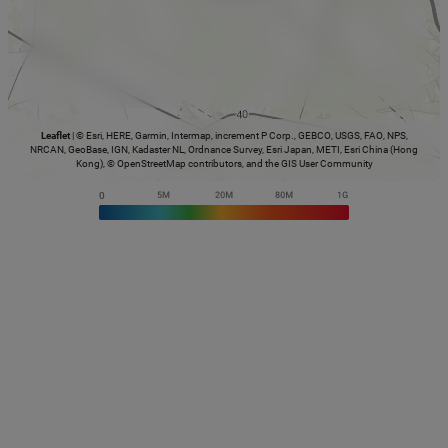
Leaflet
|
© Esri, HERE, Garmin, Intermap, increment P Corp., GEBCO, USGS, FAO, NPS,
NRCAN, GeoBase, IGN, Kadaster NL, Ordnance Survey, Esri Japan, METI, Esri China (Hong
Kong), © OpenStreetMap contributors, and the GIS User Community