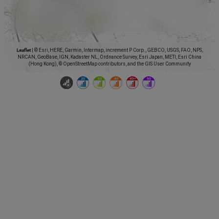
Leaflet
|
© Esri, HERE, Garmin, Intermap, increment P Corp., GEBCO, USGS, FAO, NPS,
NRCAN, GeoBase, IGN, Kadaster NL, Ordnance Survey, Esri Japan, METI, Esri China
(Hong Kong), © OpenStreetMap contributors, and the GIS User Community