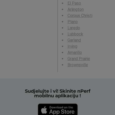
El Paso
Arlington
Corpus Christi
Plano
Laredo
Lubbock
Garland
Irving
Amarillo
Grand Prairie
Brownsville
Sudjelujte i vi! Skinite nPerf
mobilnu aplikaciju !