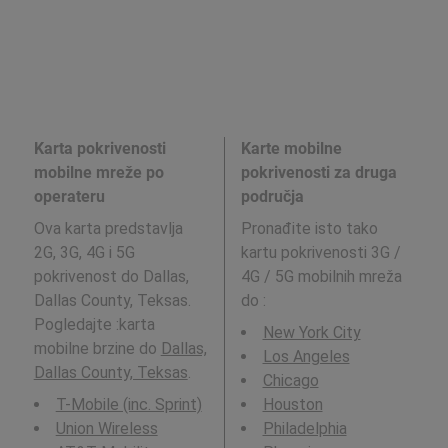
Karta pokrivenosti
Karte mobilne
mobilne mreže po
pokrivenosti za druga
operateru
područja
Ova karta predstavlja
Pronađite isto tako
2G, 3G, 4G i 5G
kartu pokrivenosti 3G /
pokrivenost do Dallas,
4G / 5G mobilnih mreža
Dallas County, Teksas.
do
:
Pogledajte :karta
New York City
mobilne brzine do
Dallas,
Los Angeles
Dallas County, Teksas
.
Chicago
T-Mobile (inc. Sprint)
Houston
Union Wireless
Philadelphia