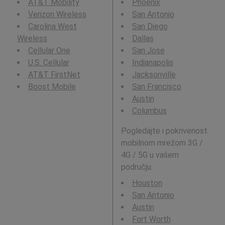
AT&T Mobility
Phoenix
Verizon Wireless
San Antonio
Carolina West
San Diego
Wireless
Dallas
Cellular One
San Jose
U.S. Cellular
Indianapolis
AT&T FirstNet
Jacksonville
Boost Mobile
San Francisco
Austin
Columbus
Pogledajte i pokrivenost
mobilnom mrežom 3G /
4G / 5G u vašem
području:
Houston
San Antonio
Austin
Fort Worth