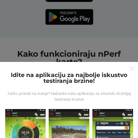
Kako funkcioniraju nPerf
karte?
Idite na aplikaciju za najbolje iskustvo
testiranja brzine!
Zašto pristati na manje? Nabavite našu aplikaciju za vrhunski doživljaj
testiranja brzine!
Odakle dolaze podaci ?
Prikupljeni podaci su realizirani putem korisnika nPerf
aplikacije. Podaci su izmjereni u realnim uvjetima,
direktno na terenu. Ako i vi želite sudjelovati, jedino što