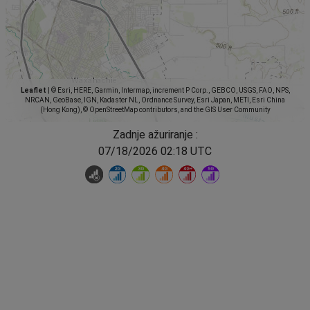
Leaflet
|
© Esri, HERE, Garmin, Intermap, increment P Corp., GEBCO, USGS, FAO, NPS,
NRCAN, GeoBase, IGN, Kadaster NL, Ordnance Survey, Esri Japan, METI, Esri China
(Hong Kong), © OpenStreetMap contributors, and the GIS User Community
Zadnje ažuriranje :
07/18/2026 02:18 UTC