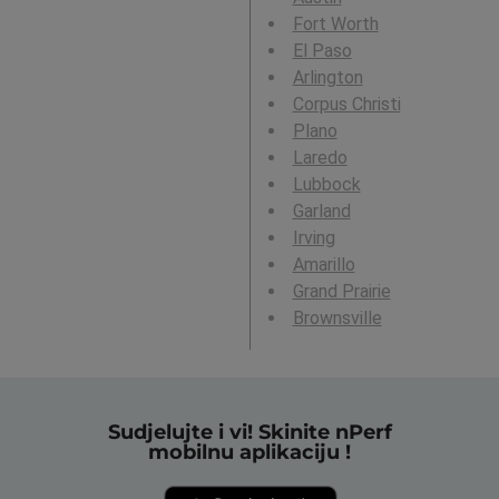
Fort Worth
El Paso
Arlington
Corpus Christi
Plano
Laredo
Lubbock
Garland
Irving
Amarillo
Grand Prairie
Brownsville
Sudjelujte i vi! Skinite nPerf
mobilnu aplikaciju !