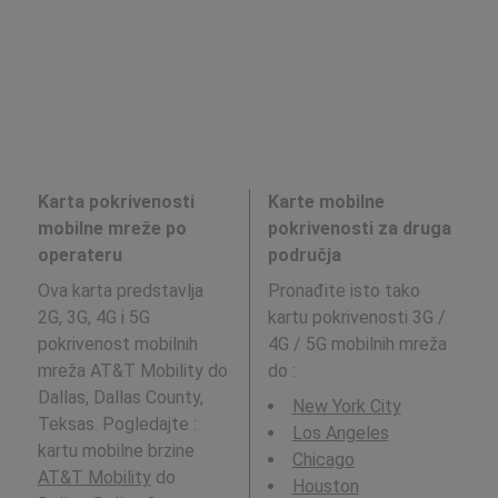
Karta pokrivenosti
Karte mobilne
mobilne mreže po
pokrivenosti za druga
operateru
područja
Ova karta predstavlja
Pronađite isto tako
2G, 3G, 4G i 5G
kartu pokrivenosti 3G /
pokrivenost mobilnih
4G / 5G mobilnih mreža
mreža AT&T Mobility do
do
:
Dallas, Dallas County,
New York City
Teksas. Pogledajte :
Los Angeles
kartu mobilne brzine
Chicago
AT&T Mobility
do
Houston