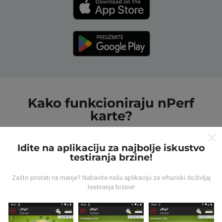
Kako funkcioniraju nPerf
karte?
Idite na aplikaciju za najbolje iskustvo
testiranja brzine!
Zašto pristati na manje? Nabavite našu aplikaciju za vrhunski doživljaj
Odakle dolaze podaci ?
testiranja brzine!
Prikupljeni podaci su realizirani putem korisnika nPerf
aplikacije. Podaci su izmjereni u realnim uvjetima,