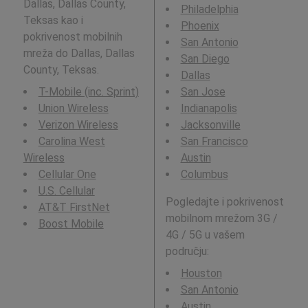
Dallas, Dallas County,
Philadelphia
Teksas kao i
Phoenix
pokrivenost mobilnih
San Antonio
mreža do Dallas, Dallas
San Diego
County, Teksas.
Dallas
T-Mobile (inc. Sprint)
San Jose
Union Wireless
Indianapolis
Verizon Wireless
Jacksonville
Carolina West
San Francisco
Wireless
Austin
Cellular One
Columbus
U.S. Cellular
Pogledajte i pokrivenost
AT&T FirstNet
mobilnom mrežom 3G /
Boost Mobile
4G / 5G u vašem
području:
Houston
San Antonio
Austin