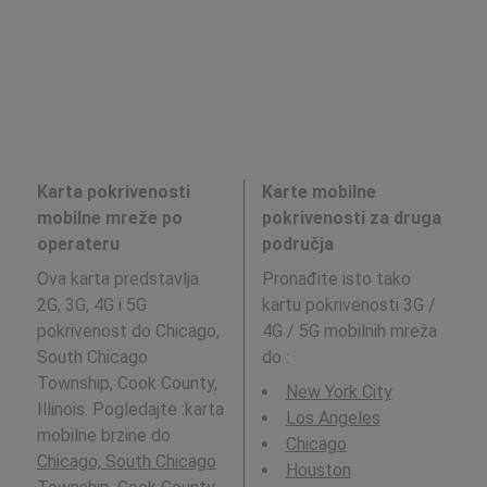
Karta pokrivenosti
Karte mobilne
mobilne mreže po
pokrivenosti za druga
operateru
područja
Ova karta predstavlja
Pronađite isto tako
2G, 3G, 4G i 5G
kartu pokrivenosti 3G /
pokrivenost do Chicago,
4G / 5G mobilnih mreža
South Chicago
do
:
Township, Cook County,
New York City
Illinois. Pogledajte :karta
Los Angeles
mobilne brzine do
Chicago
Chicago, South Chicago
Houston