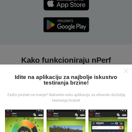
Kako funkcioniraju nPerf
karte?
Idite na aplikaciju za najbolje iskustvo
testiranja brzine!
Zašto pristati na manje? Nabavite našu aplikaciju za vrhunski doživljaj
testiranja brzine!
Odakle dolaze podaci ?
Prikupljeni podaci su realizirani putem korisnika nPerf
aplikacije. Podaci su izmjereni u realnim uvjetima,