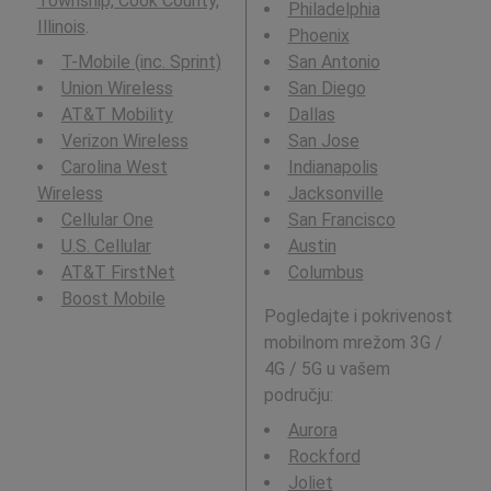
Township, Cook County,
Philadelphia
Illinois
.
Phoenix
T-Mobile (inc. Sprint)
San Antonio
Union Wireless
San Diego
AT&T Mobility
Dallas
Verizon Wireless
San Jose
Carolina West
Indianapolis
Wireless
Jacksonville
Cellular One
San Francisco
U.S. Cellular
Austin
AT&T FirstNet
Columbus
Boost Mobile
Pogledajte i pokrivenost
mobilnom mrežom 3G /
4G / 5G u vašem
području:
Aurora
Rockford
Joliet