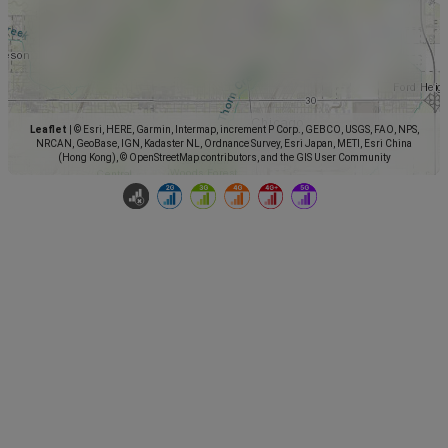
Leaflet
|
© Esri, HERE, Garmin, Intermap, increment P Corp., GEBCO, USGS, FAO, NPS,
NRCAN, GeoBase, IGN, Kadaster NL, Ordnance Survey, Esri Japan, METI, Esri China
(Hong Kong), © OpenStreetMap contributors, and the GIS User Community