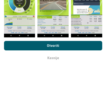
direktno na terenu. Ako i vi želite sudjelovati, jedino što
morate napraviti je skinuti nPerf aplikaciju na vašim
mobilnim uređajima.
Što je više podataka, to su
karte preciznije.
Pregledavanjem nPerf.com pristajete na naša
Pravila o
privatnosti i upotrebi kolačića
kao i na naš nPerf test
Ugovor o
Otvoriti
licenci za krajnjeg korisnika
.
Kako su realizirana ažuriranja
Kasnije
podataka?
OK
Karte mrežne pokrivenosti su automatski ažurirane
putem robota svakih sat vremena. Karte brzine su
ažurirane svakih 15 minuta
. Podaci su dostupni za
dvije godine. Nakon dvije godine najstariji podaci se
brišu jednom mjesečno.