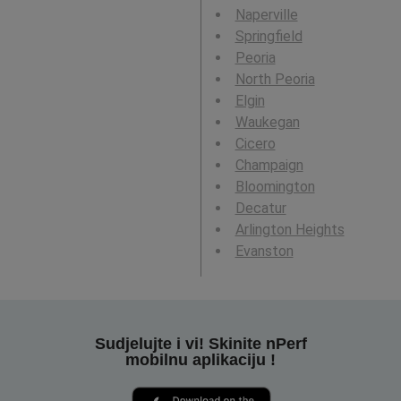
Naperville
Springfield
Peoria
North Peoria
Elgin
Waukegan
Cicero
Champaign
Bloomington
Decatur
Arlington Heights
Evanston
Sudjelujte i vi! Skinite nPerf
mobilnu aplikaciju !