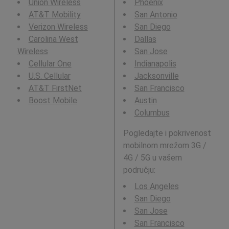
Union Wireless
Phoenix
AT&T Mobility
San Antonio
Verizon Wireless
San Diego
Carolina West
Dallas
Wireless
San Jose
Cellular One
Indianapolis
U.S. Cellular
Jacksonville
AT&T FirstNet
San Francisco
Boost Mobile
Austin
Columbus
Pogledajte i pokrivenost
mobilnom mrežom 3G /
4G / 5G u vašem
području:
Los Angeles
San Diego
San Jose
San Francisco