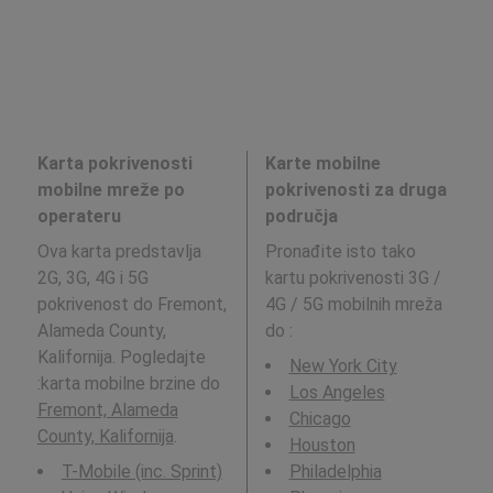
Karta pokrivenosti
Karte mobilne
mobilne mreže po
pokrivenosti za druga
operateru
područja
Ova karta predstavlja
Pronađite isto tako
2G, 3G, 4G i 5G
kartu pokrivenosti 3G /
pokrivenost do Fremont,
4G / 5G mobilnih mreža
Alameda County,
do
:
Kalifornija. Pogledajte
New York City
:karta mobilne brzine do
Los Angeles
Fremont, Alameda
Chicago
County, Kalifornija
.
Houston
T-Mobile (inc. Sprint)
Philadelphia