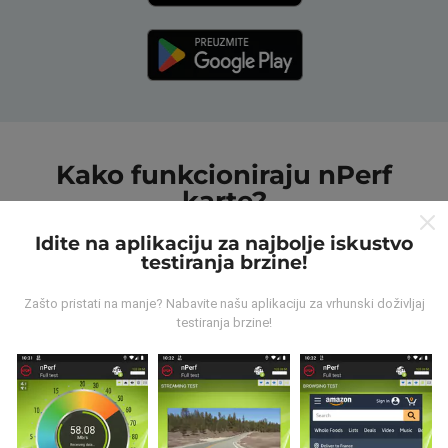
Kako funkcioniraju nPerf
karte?
Idite na aplikaciju za najbolje iskustvo
testiranja brzine!
Zašto pristati na manje? Nabavite našu aplikaciju za vrhunski doživljaj
testiranja brzine!
Odakle dolaze podaci ?
Prikupljeni podaci su realizirani putem korisnika nPerf
aplikacije. Podaci su izmjereni u realnim uvjetima,
direktno na terenu. Ako i vi želite sudjelovati, jedino što