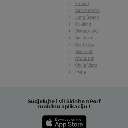
Fresno
Sacramento
Long Beach
Oakland
Bakersfield
Anaheim
Santa Ana
Riverside
Stockton
Chula Vista
Irvine
Sudjelujte i vi! Skinite nPerf
mobilnu aplikaciju !