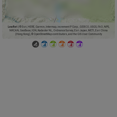
Leaflet
|
© Esri, HERE, Garmin, Intermap, increment P Corp., GEBCO, USGS, FAO, NPS,
NRCAN, GeoBase, IGN, Kadaster NL, Ordnance Survey, Esri Japan, METI, Esri China
(Hong Kong), © OpenStreetMap contributors, and the GIS User Community